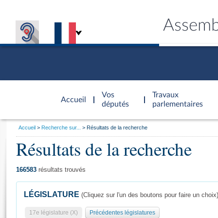
Assemb
Accèder à
la page
Vos
Travaux
Accueil
d'accueil
députés
parlementaires
Vous
Accueil
Recherche sur...
Résultats de la recherche
êtes
Résultats de la recherche
Général
ici
CONNEX
TRAVA
CONNA
DÉC
:
166583
résultats trouvés
LÉGISLATURE
(Cliquez sur l'un des boutons pour faire un choix
17e législature (X)
Précédentes législatures