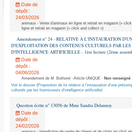
Rapports d'enquête
Date de
Rapports législatifs
dépôt :
Rapports sur l'application des lois
24/03/2026
Baromètre de l’application des lois
animaux - Vente d'animaux en ligne et retrait en magasin (« click
ligne et retrait en magasin (« click and collect »)
Amendement n° 24 - RELATIVE À L'INSTAURATION D'
Dossiers législatifs
D'EXPLOITATION DES CONTENUS CULTURELS PAR LES
Budget et sécurité sociale
D'INTELLIGENCE ARTIFICIELLE - 1ère lecture (2ème assemblé
Questions écrites et orales
Date de
Comptes rendus des débats
dépôt :
04/06/2026
Amendement de M. Bothorel - Article UNIQUE -
Non renseigné
Voir le dossier (Proposition de loi relative à l’instauration d’une présom
culturels par les fournisseurs d’intelligence artificielle)
Question écrite n° 13056 de Mme Sandra Delannoy
Date de
dépôt :
24/02/2026
animaux - Interdiction de vente de chiens et de chats en click and