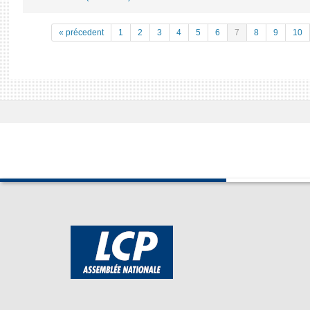
« précedent
1
2
3
4
5
6
7
8
9
10