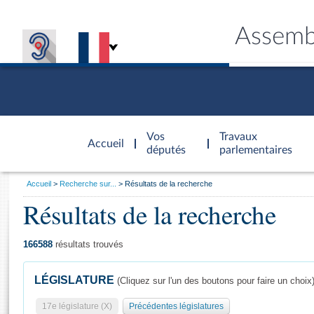
Assemb
Accèder à
la page
Vos
Travaux
Accueil
d'accueil
députés
parlementaires
Vous
Accueil
Recherche sur...
Résultats de la recherche
êtes
Résultats de la recherche
Général
ici
CONNEX
TRAVA
CONNA
DÉC
:
166588
résultats trouvés
LÉGISLATURE
(Cliquez sur l'un des boutons pour faire un choix
17e législature (X)
Précédentes législatures