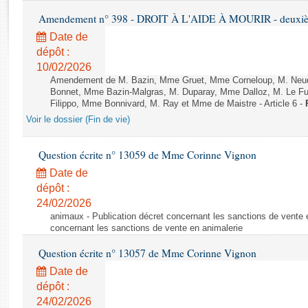
Rapports d'enquête
Amendement n° 398 - DROIT À L'AIDE À MOURIR - deuxième
Rapports législatifs
Date de
Rapports sur l'application des lois
dépôt :
Baromètre de l’application des lois
10/02/2026
Amendement de M. Bazin, Mme Gruet, Mme Corneloup, M. Neude
Bonnet, Mme Bazin-Malgras, M. Duparay, Mme Dalloz, M. Le Fur
Dossiers législatifs
Filippo, Mme Bonnivard, M. Ray et Mme de Maistre - Article 6 -
Budget et sécurité sociale
Voir le dossier (Fin de vie)
Questions écrites et orales
Comptes rendus des débats
Question écrite n° 13059 de Mme Corinne Vignon
Date de
dépôt :
24/02/2026
animaux - Publication décret concernant les sanctions de vente e
concernant les sanctions de vente en animalerie
Question écrite n° 13057 de Mme Corinne Vignon
Date de
dépôt :
24/02/2026