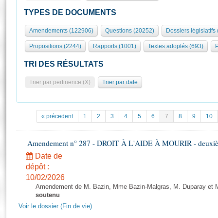
S'id
Présidence
Séance publique
Rôle et pouvoirs de l'Assemblée
Visiter l'Assemblée
TYPES DE DOCUMENTS
Fiches « Connaissance de l’Assemblée »
577 députés
Commissions et autres organes
Visite virtuelle du palais Bourbon
Amendements (122906)
Questions (20252)
Dossiers législatifs
Organisation de l'Assemblée
Groupes politiques
Europe et International
Assister à une séance
Mot
Propositions (2244)
Rapports (1001)
Textes adoptés (693)
P
Présidence
Conférence des Présidents
Bureau
Collège des Ques
Élections législatives
Contrôle et évaluation
Accès des chercheurs à l’Assemblée
TRI DES RÉSULTATS
Congrès
Les évènements
S'inscrire
Trier par pertinence (X)
Trier par date
Pétitions
Statistiques et chiffres clés
Transparence et déontologie
Vous n'ave
Patrimoine
E
Documents de référence
« précedent
1
2
3
4
5
6
7
8
9
10
La Bibliothèque
( Constitution | Règlement de l'Assemblée ... )
Documents parlementaires
Les archives
Amendement n° 287 - DROIT À L'AIDE À MOURIR - deuxième
Projets de loi
Contacts et plan d'accès
Date de
Propositions de loi
Histoire
Photos libres de droit
dépôt :
Amendements
Juniors
10/02/2026
Textes adoptés
Amendement de M. Bazin, Mme Bazin-Malgras, M. Duparay et Mm
Anciennes législatures
soutenu
Liens vers les sites publics
Voir le dossier (Fin de vie)
Rapports d'information