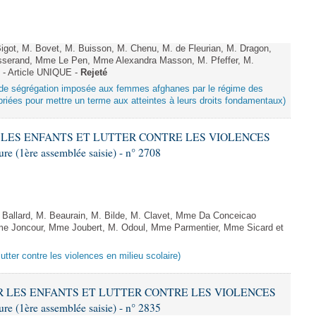
got, M. Bovet, M. Buisson, M. Chenu, M. de Fleurian, M. Dragon,
serand, Mme Le Pen, Mme Alexandra Masson, M. Pfeffer, M.
- Article UNIQUE -
Rejeté
ue de ségrégation imposée aux femmes afghanes par le régime des
riées pour mettre un terme aux atteintes à leurs droits fondamentaux)
ER LES ENFANTS ET LUTTER CONTRE LES VIOLENCES
 (1ère assemblée saisie) - n° 2708
allard, M. Beaurain, M. Bilde, M. Clavet, Mme Da Conceicao
Mme Joncour, Mme Joubert, M. Odoul, Mme Parmentier, Mme Sicard et
lutter contre les violences en milieu scolaire)
GER LES ENFANTS ET LUTTER CONTRE LES VIOLENCES
 (1ère assemblée saisie) - n° 2835