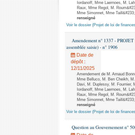
Iordanoff, Mme Laernoes, M. La
Raux, Mme Regol, M. Roum&#233
Mme Simonnet, Mme Taill&#233;-P
renseigné
Voir le dossier (Projet de loi de financ
Amendement n° 1337 - PROJET 
assemblée saisie) - n° 1906
Date de
dépôt :
12/11/2025
Amendement de M. Arnaud Bonnet
Mme Belluco, M. Ben Cheikh, M. 
Davi, M. Duplessy, M. Fournier,
Iordanoff, Mme Laernoes, M. La
Raux, Mme Regol, M. Roum&#233
Mme Simonnet, Mme Taill&#233;-P
renseigné
Voir le dossier (Projet de loi de financ
Question au Gouvernement n° 500