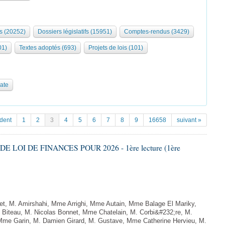
s (20252)
Dossiers législatifs (15951)
Comptes-rendus (3429)
01)
Textes adoptés (693)
Projets de lois (101)
date
dent
1
2
3
4
5
6
7
8
9
16658
suivant »
DE LOI DE FINANCES POUR 2026 - 1ère lecture (1ère
, M. Amirshahi, Mme Arrighi, Mme Autain, Mme Balage El Mariky,
Biteau, M. Nicolas Bonnet, Mme Chatelain, M. Corbi&#232;re, M.
 Mme Garin, M. Damien Girard, M. Gustave, Mme Catherine Hervieu, M.