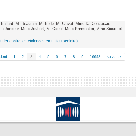
allard, M. Beaurain, M. Bilde, M. Clavet, Mme Da Conceicao
Mme Joncour, Mme Joubert, M. Odoul, Mme Parmentier, Mme Sicard et
lutter contre les violences en milieu scolaire)
dent
1
2
3
4
5
6
7
8
9
16658
suivant »