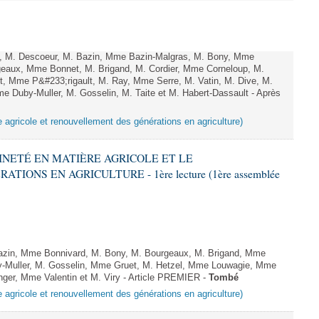
, M. Descoeur, M. Bazin, Mme Bazin-Malgras, M. Bony, Mme
geaux, Mme Bonnet, M. Brigand, M. Cordier, Mme Corneloup, M.
ot, Mme P&#233;rigault, M. Ray, Mme Serre, M. Vatin, M. Dive, M.
me Duby-Muller, M. Gosselin, M. Taite et M. Habert-Dassault - Après
e agricole et renouvellement des générations en agriculture)
AINETÉ EN MATIÈRE AGRICOLE ET LE
ONS EN AGRICULTURE - 1ère lecture (1ère assemblée
zin, Mme Bonnivard, M. Bony, M. Bourgeaux, M. Brigand, Mme
-Muller, M. Gosselin, Mme Gruet, M. Hetzel, Mme Louwagie, Mme
inger, Mme Valentin et M. Viry - Article PREMIER -
Tombé
e agricole et renouvellement des générations en agriculture)