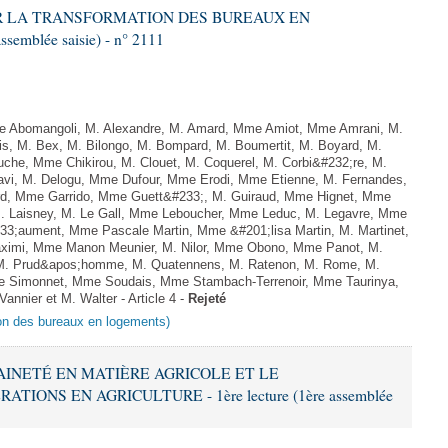
ITER LA TRANSFORMATION DES BUREAUX EN
semblée saisie) - n° 2111
Abomangoli, M. Alexandre, M. Amard, Mme Amiot, Mme Amrani, M.
is, M. Bex, M. Bilongo, M. Bompard, M. Boumertit, M. Boyard, M.
uche, Mme Chikirou, M. Clouet, M. Coquerel, M. Corbi&#232;re, M.
vi, M. Delogu, Mme Dufour, Mme Erodi, Mme Etienne, M. Fernandes,
ard, Mme Garrido, Mme Guett&#233;, M. Guiraud, Mme Hignet, Mme
M. Laisney, M. Le Gall, Mme Leboucher, Mme Leduc, M. Legavre, Mme
33;aument, Mme Pascale Martin, Mme &#201;lisa Martin, M. Martinet,
ximi, Mme Manon Meunier, M. Nilor, Mme Obono, Mme Panot, M.
, M. Prud&apos;homme, M. Quatennens, M. Ratenon, M. Rome, M.
Mme Simonnet, Mme Soudais, Mme Stambach-Terrenoir, Mme Taurinya,
nnier et M. Walter - Article 4 -
Rejeté
tion des bureaux en logements)
RAINETÉ EN MATIÈRE AGRICOLE ET LE
ONS EN AGRICULTURE - 1ère lecture (1ère assemblée