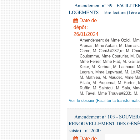
Amendement n° 39 - FACIL
LOGEMENTS - 1ère lecture (1ère as
Date de
dépôt :
26/01/2024
Amendement de Mme Oziol, Mme 
Arenas, Mme Autain, M. Bernalic
Caron, M. Carri&#232;re, M. Cha
Coulomme, Mme Couturier, M. Da
Mme Ferrer, Mme Fiat, M. Gaill
Keke, M. Kerbrat, M. Lachaud, 
Legrain, Mme Lepvraud, M. L&#2
M. Mathieu, M. Maudet, Mme Ma
Pilato, M. Piquemal, M. Portes
Ruffin, M. Saintoul, M. Sala, 
M. Tavel, Mme Trouv&#233;, M. Va
Voir le dossier (Faciliter la transforma
Amendement n° 103 - SOUVE
RENOUVELLEMENT DES GÉNÉRATI
saisie) - n° 2600
Date de