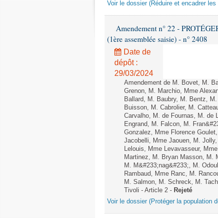
Voir le dossier (Réduire et encadrer les
Amendement n° 22 - PROTÉGER
(1ère assemblée saisie) - n° 2408
Date de
dépôt :
29/03/2024
Amendement de M. Bovet, M. Bar
Grenon, M. Marchio, Mme Alexand
Ballard, M. Baubry, M. Bentz, M
Buisson, M. Cabrolier, M. Catt
Carvalho, M. de Fournas, M. d
Engrand, M. Falcon, M. Fran&#231
Gonzalez, Mme Florence Goulet,
Jacobelli, Mme Jaouen, M. Jol
Lelouis, Mme Levavasseur, Mme L
Martinez, M. Bryan Masson, M. 
M. M&#233;nag&#233;, M. Odoul,
Rambaud, Mme Ranc, M. Rancoul
M. Salmon, M. Schreck, M. Tach&
Tivoli - Article 2 -
Rejeté
Voir le dossier (Protéger la population