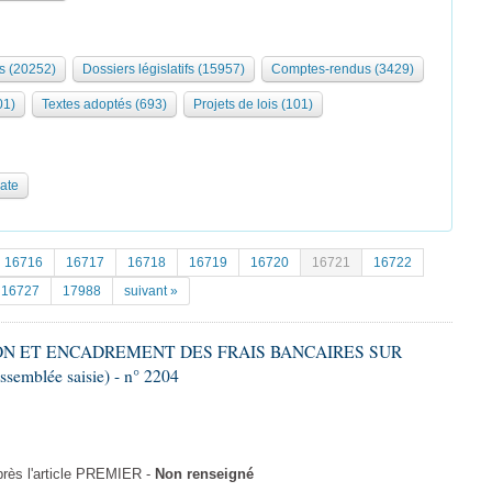
s (20252)
Dossiers législatifs (15957)
Comptes-rendus (3429)
01)
Textes adoptés (693)
Projets de lois (101)
date
16716
16717
16718
16719
16720
16721
16722
16727
17988
suivant »
TION ET ENCADREMENT DES FRAIS BANCAIRES SUR
semblée saisie) - n° 2204
rès l'article PREMIER -
Non renseigné