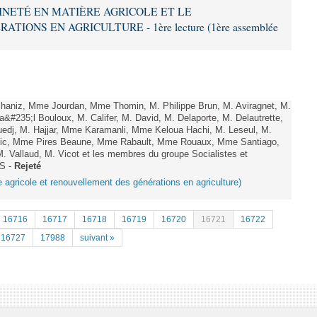
AINETÉ EN MATIÈRE AGRICOLE ET LE
ONS EN AGRICULTURE - 1ère lecture (1ère assemblée
haniz, Mme Jourdan, Mme Thomin, M. Philippe Brun, M. Aviragnet, M.
a&#235;l Bouloux, M. Califer, M. David, M. Delaporte, M. Delautrette,
Guedj, M. Hajjar, Mme Karamanli, Mme Keloua Hachi, M. Leseul, M.
e Pic, Mme Pires Beaune, Mme Rabault, Mme Rouaux, Mme Santiago,
. Vallaud, M. Vicot et les membres du groupe Socialistes et
IS -
Rejeté
e agricole et renouvellement des générations en agriculture)
16716
16717
16718
16719
16720
16721
16722
16727
17988
suivant »