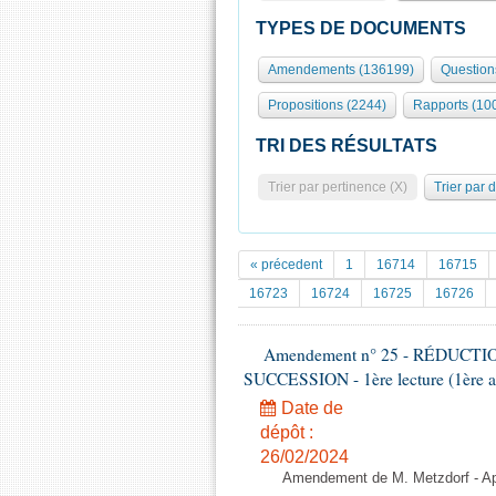
TYPES DE DOCUMENTS
Amendements (136199)
Question
Propositions (2244)
Rapports (10
TRI DES RÉSULTATS
Trier par pertinence (X)
Trier par 
« précedent
1
16714
16715
16723
16724
16725
16726
Amendement n° 25 - RÉDUC
SUCCESSION - 1ère lecture (1ère as
Date de
dépôt :
26/02/2024
Amendement de M. Metzdorf - Ap