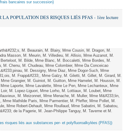
 frais bancaires sur succession)
 LA POPULATION DES RISQUES LIÉS PFAS - 1ère lecture
th&#232;s, M. Beaurain, M. Blairy, Mme Cousin, M. Dragon, M.
ra Masson, M. Meurin, M. Villedieu, M. Allisio, Mme Auzanot, M.
. Berteloot, M. Bilde, Mme Blanc, M. Boccaletti, Mme Bordes, M.
eau, M. Chenu, M. Chudeau, Mme Colombier, Mme Da Conceicao
e L&#233;pinau, M. Dessigny, Mme Diaz, Mme Dogor-Such, Mme
;ois, M. Frapp&#233;, Mme Galzy, M. Giletti, M. Gillet, M. Girard, M.
 Mme Grangier, M. Guiniot, M. Guitton, Mme Hamelet, M. Houssin, M.
ly, Mme Laporte, Mme Lavalette, Mme Le Pen, Mme Lechanteux, Mme
oir, M. Lopez-Liguori, Mme Lorho, M. Lottiaux, M. Loubet, Mme
Mauvieux, M. Meizonnet, Mme Menache, M. Muller, Mme M&#233;lin,
 Mme Mathilde Paris, Mme Parmentier, M. Pfeffer, Mme Pollet, M.
e, Mme Robert-Dehault, Mme Roullaud, Mme Sabatini, M. Sabatou,
#233; de la Pagerie, M. Jean-Philippe Tanguy, M. Taverne et M.
 des risques liés aux substances per- et polyfluoroalkylées (PFAS))