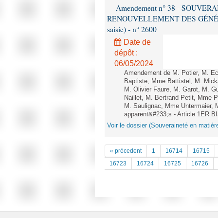
Amendement n° 38 - SOUVER
RENOUVELLEMENT DES GÉNÉRATI
saisie) - n° 2600
Date de
dépôt :
06/05/2024
Amendement de M. Potier, M. Ec
Baptiste, Mme Battistel, M. Mick
M. Olivier Faure, M. Garot, M. 
Naillet, M. Bertrand Petit, Mm
M. Saulignac, Mme Untermaier, M
apparent&#233;s - Article 1ER B
Voir le dossier (Souveraineté en matièr
« précedent
1
16714
16715
16723
16724
16725
16726