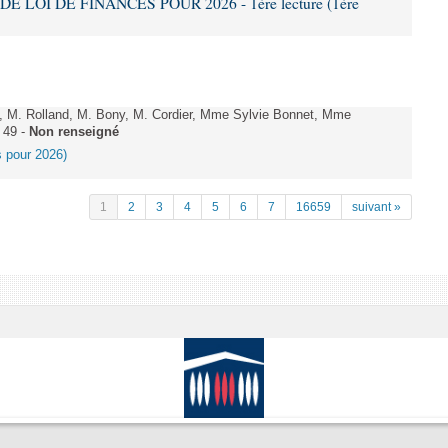
DE LOI DE FINANCES POUR 2026 - 1ère lecture (1ère
 M. Rolland, M. Bony, M. Cordier, Mme Sylvie Bonnet, Mme
 49 -
Non renseigné
es pour 2026)
1
2
3
4
5
6
7
16659
suivant »