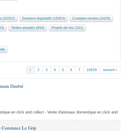
s (20252)
Dossiers législatifs (15953)
Comptes-rendus (3429)
03)
Textes adoptés (693)
Projets de lois (101)
date
1
2
3
4
5
6
7
16659
suivant »
omain Daubié
ique en click and collect - Vente d'animaux domestique en click and
 Constance Le Grip