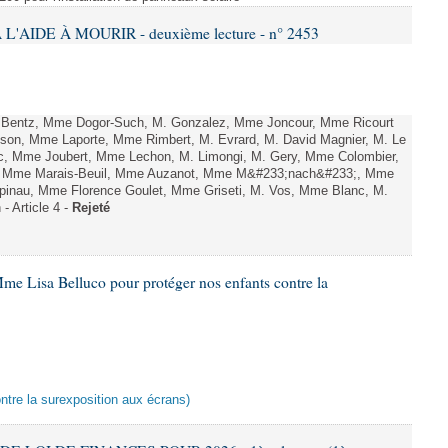
L'AIDE À MOURIR - deuxième lecture - n° 2453
. Bentz, Mme Dogor-Such, M. Gonzalez, Mme Joncour, Mme Ricourt
Tesson, Mme Laporte, Mme Rimbert, M. Evrard, M. David Magnier, M. Le
c, Mme Joubert, Mme Lechon, M. Limongi, M. Gery, Mme Colombier,
rd, Mme Marais-Beuil, Mme Auzanot, Mme M&#233;nach&#233;, Mme
;pinau, Mme Florence Goulet, Mme Griseti, M. Vos, Mme Blanc, M.
- Article 4 -
Rejeté
me Lisa Belluco pour protéger nos enfants contre la
ontre la surexposition aux écrans)