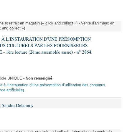
e et retrait en magasin (« click and collect ») - Vente d'animaux en
k and collect »)
VE À L'INSTAURATION D'UNE PRÉSOMPTION
US CULTURELS PAR LES FOURNISSEURS
re lecture (2ème assemblée saisie) - n° 2864
ticle UNIQUE -
Non renseigné
ive à l’instauration d’une présomption d’utilisation des contenus
ce artificielle)
e Sandra Delannoy
 chiens et de chats en click and collect - Interdiction de vente de