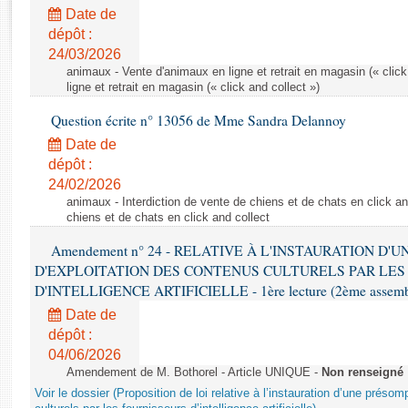
Rapports d'enquête
Date de
Rapports législatifs
dépôt :
Rapports sur l'application des lois
24/03/2026
Baromètre de l’application des lois
animaux - Vente d'animaux en ligne et retrait en magasin (« click
ligne et retrait en magasin (« click and collect »)
Question écrite n° 13056 de Mme Sandra Delannoy
Dossiers législatifs
Date de
Budget et sécurité sociale
dépôt :
Questions écrites et orales
24/02/2026
Comptes rendus des débats
animaux - Interdiction de vente de chiens et de chats en click and
chiens et de chats en click and collect
Amendement n° 24 - RELATIVE À L'INSTAURATION D'
D'EXPLOITATION DES CONTENUS CULTURELS PAR LES
D'INTELLIGENCE ARTIFICIELLE - 1ère lecture (2ème assemblé
Date de
dépôt :
04/06/2026
Amendement de M. Bothorel - Article UNIQUE -
Non renseigné
Voir le dossier (Proposition de loi relative à l’instauration d’une présom