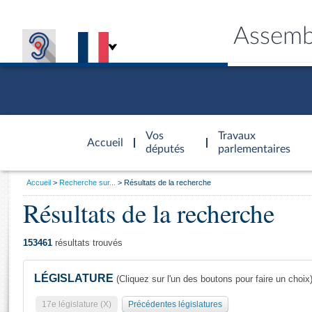
Assemb
Accèder à
la page
Vos
Travaux
Accueil
d'accueil
députés
parlementaires
Vous
Accueil
Recherche sur...
Résultats de la recherche
êtes
Résultats de la recherche
Général
ici
CONNEX
TRAVA
CONNA
DÉC
:
153461
résultats trouvés
LÉGISLATURE
(Cliquez sur l'un des boutons pour faire un choix
17e législature (X)
Précédentes législatures