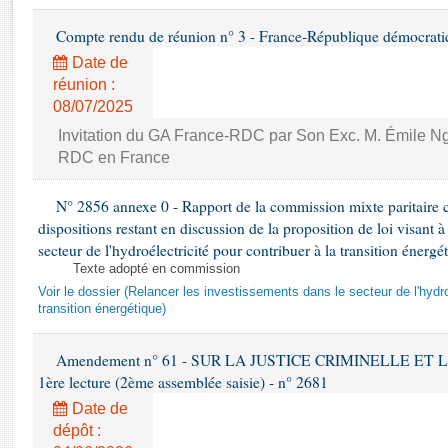
Rapports d'enquête
Rapports législatifs
Compte rendu de réunion n° 3 - France-République démocrat
Rapports sur l'application des lois
Date de
Baromètre de l’application des lois
réunion :
08/07/2025
Invitation du GA France-RDC par Son Exc. M. Émile 
Dossiers législatifs
RDC en France
Budget et sécurité sociale
Questions écrites et orales
N° 2856 annexe 0 - Rapport de la commission mixte paritaire c
Comptes rendus des débats
dispositions restant en discussion de la proposition de loi visant à
secteur de l'hydroélectricité pour contribuer à la transition énergé
Texte adopté en commission
Voir le dossier (Relancer les investissements dans le secteur de l'hydroé
transition énergétique)
Amendement n° 61 - SUR LA JUSTICE CRIMINELLE ET 
1ère lecture (2ème assemblée saisie) - n° 2681
Date de
dépôt :