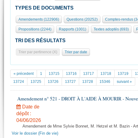
S'id
Présidence
Séance publique
Rôle et pouvoirs de l'Assemblée
Visiter l'Assemblée
TYPES DE DOCUMENTS
Fiches « Connaissance de l’Assemblée »
577 députés
Commissions et autres organes
Visite virtuelle du palais Bourbon
Amendements (122906)
Questions (20252)
Comptes-rendus (3
Organisation de l'Assemblée
Groupes politiques
Europe et International
Assister à une séance
Mot
Propositions (2244)
Rapports (1001)
Textes adoptés (693)
P
Présidence
Conférence des Présidents
Bureau
Collège des Ques
Élections législatives
Contrôle et évaluation
Accès des chercheurs à l’Assemblée
TRI DES RÉSULTATS
Congrès
Les évènements
S'inscrire
Trier par pertinence (X)
Trier par date
Pétitions
Statistiques et chiffres clés
Transparence et déontologie
Vous n'ave
Patrimoine
E
Documents de référence
« précedent
1
13715
13716
13717
13718
13719
1
La Bibliothèque
( Constitution | Règlement de l'Assemblée ... )
Documents parlementaires
13724
13725
13726
13727
13728
15346
suivant »
Les archives
Projets de loi
Contacts et plan d'accès
Amendement n° 521 - DROIT À L'AIDE À MOURIR - Nouvelle
Propositions de loi
Histoire
Photos libres de droit
Amendements
Date de
Juniors
dépôt :
Textes adoptés
Anciennes législatures
04/06/2026
Amendement de Mme Sylvie Bonnet, M. Hetzel et M. Bazin - Art
Liens vers les sites publics
Rapports d'information
Voir le dossier (Fin de vie)