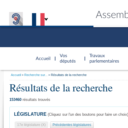
Assemb
Accèder à
la page
Vos
Travaux
Accueil
d'accueil
députés
parlementaires
Vous
Accueil
Recherche sur...
Résultats de la recherche
êtes
Résultats de la recherche
Général
ici
CONNEX
TRAVA
CONNA
DÉC
:
153460
résultats trouvés
LÉGISLATURE
(Cliquez sur l'un des boutons pour faire un choix
17e législature (X)
Précédentes législatures