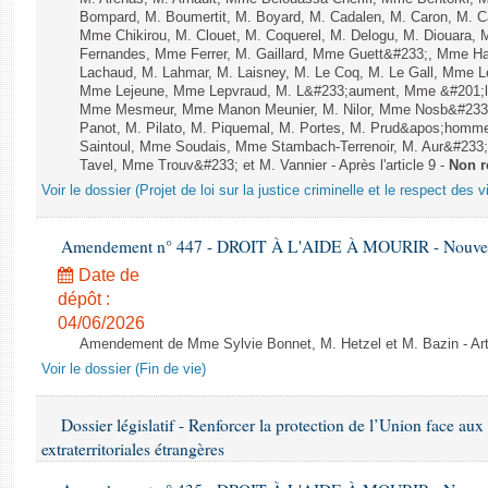
Bompard, M. Boumertit, M. Boyard, M. Cadalen, M. Caron, M. C
Mme Chikirou, M. Clouet, M. Coquerel, M. Delogu, M. Diouara,
Fernandes, Mme Ferrer, M. Gaillard, Mme Guett&#233;, Mme H
Lachaud, M. Lahmar, M. Laisney, M. Le Coq, M. Le Gall, Mme L
Mme Lejeune, Mme Lepvraud, M. L&#233;aument, Mme &#201;li
Mme Mesmeur, Mme Manon Meunier, M. Nilor, Mme Nosb&#23
Panot, M. Pilato, M. Piquemal, M. Portes, M. Prud&apos;homme
Saintoul, Mme Soudais, Mme Stambach-Terrenoir, M. Aur&#233;
Tavel, Mme Trouv&#233; et M. Vannier - Après l'article 9 -
Non r
Voir le dossier (Projet de loi sur la justice criminelle et le respect des 
Amendement n° 447 - DROIT À L'AIDE À MOURIR - Nouvelle
Date de
dépôt :
04/06/2026
Amendement de Mme Sylvie Bonnet, M. Hetzel et M. Bazin - Art
Voir le dossier (Fin de vie)
Dossier législatif - Renforcer la protection de l’Union face aux e
extraterritoriales étrangères