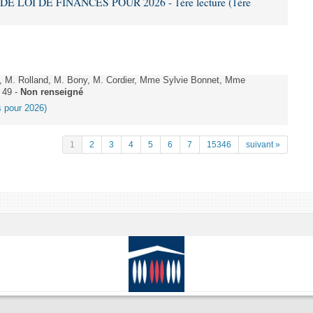
DE LOI DE FINANCES POUR 2026 - 1ère lecture (1ère
 M. Rolland, M. Bony, M. Cordier, Mme Sylvie Bonnet, Mme
 49 -
Non renseigné
es pour 2026)
1
2
3
4
5
6
7
15346
suivant »