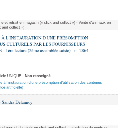
e et retrait en magasin (« click and collect ») - Vente d'animaux en
k and collect »)
VE À L'INSTAURATION D'UNE PRÉSOMPTION
US CULTURELS PAR LES FOURNISSEURS
re lecture (2ème assemblée saisie) - n° 2864
ticle UNIQUE -
Non renseigné
ive à l’instauration d’une présomption d’utilisation des contenus
ce artificielle)
e Sandra Delannoy
 chiens et de chats en click and collect - Interdiction de vente de