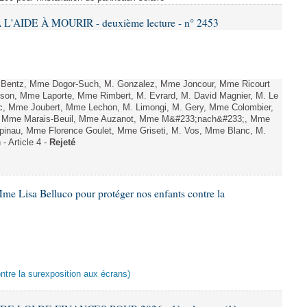
L'AIDE À MOURIR - deuxième lecture - n° 2453
. Bentz, Mme Dogor-Such, M. Gonzalez, Mme Joncour, Mme Ricourt
Tesson, Mme Laporte, Mme Rimbert, M. Evrard, M. David Magnier, M. Le
c, Mme Joubert, Mme Lechon, M. Limongi, M. Gery, Mme Colombier,
rd, Mme Marais-Beuil, Mme Auzanot, Mme M&#233;nach&#233;, Mme
;pinau, Mme Florence Goulet, Mme Griseti, M. Vos, Mme Blanc, M.
- Article 4 -
Rejeté
me Lisa Belluco pour protéger nos enfants contre la
ontre la surexposition aux écrans)