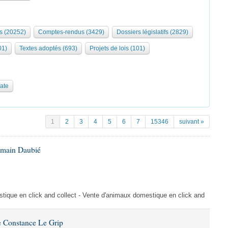
s (20252)
Comptes-rendus (3429)
Dossiers législatifs (2829)
01)
Textes adoptés (693)
Projets de lois (101)
date
1
2
3
4
5
6
7
15346
suivant »
omain Daubié
ique en click and collect - Vente d'animaux domestique en click and
 Constance Le Grip