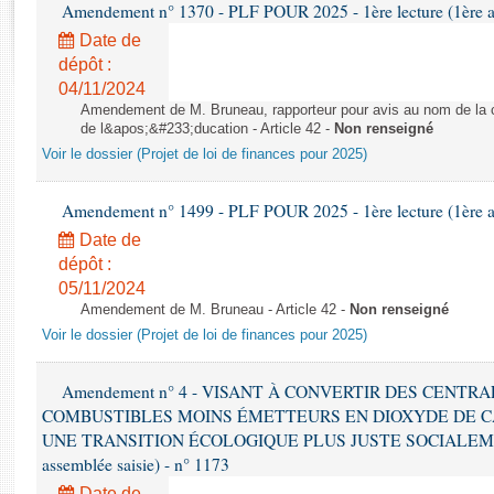
Rapports d'enquête
Amendement n° 1370 - PLF POUR 2025 - 1ère lecture (1ère as
Rapports législatifs
Date de
Rapports sur l'application des lois
dépôt :
04/11/2024
Baromètre de l’application des lois
Amendement de M. Bruneau, rapporteur pour avis au nom de la co
de l&apos;&#233;ducation - Article 42 -
Non renseigné
Dossiers législatifs
Voir le dossier (Projet de loi de finances pour 2025)
Budget et sécurité sociale
Questions écrites et orales
Amendement n° 1499 - PLF POUR 2025 - 1ère lecture (1ère as
Comptes rendus des débats
Date de
dépôt :
05/11/2024
Amendement de M. Bruneau - Article 42 -
Non renseigné
Voir le dossier (Projet de loi de finances pour 2025)
Amendement n° 4 - VISANT À CONVERTIR DES CENTR
COMBUSTIBLES MOINS ÉMETTEURS EN DIOXYDE DE 
UNE TRANSITION ÉCOLOGIQUE PLUS JUSTE SOCIALEMENT 
assemblée saisie) - n° 1173
Date de