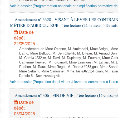
Biteau et M. Tavernier - Article 12 -
Tombé
Voir le dossier (Programmation nationale et simplification normative d
Amendement n° 3328 - VISANT À LEVER LES CONTRAI
MÉTIER D’AGRICULTEUR - 1ère lecture (2ème assemblée saisie
Date de
dépôt :
22/05/2025
Amendement de Mme Ozenne, M. Amirshahi, Mme Arrighi, Mme 
Batho, Mme Belluco, M. Ben Cheikh, M. Biteau, M. Arnaud Bonn
M. Corbi&#232;re, M. Davi, M. Duplessy, M. Fournier, Mme Gar
Catherine Hervieu, M. Iordanoff, Mme Laernoes, M. Lahais, M.
Pochon, M. Raux, Mme Regol, M. Roum&#233;gas, Mme Sandri
Mme Sebaihi, Mme Simonnet, Mme Taill&#233;-Polian, M. Tavern
l'article 5 -
Non renseigné
Voir le dossier (Proposition de loi visant à lever les contraintes à l’exer
Amendement n° 306 - FIN DE VIE - 1ère lecture (1ère assembl
Date de
dépôt :
03/04/2025