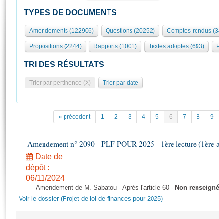
S'id
Présidence
Séance publique
Rôle et pouvoirs de l'Assemblée
Visiter l'Assemblée
TYPES DE DOCUMENTS
Fiches « Connaissance de l’Assemblée »
577 députés
Commissions et autres organes
Visite virtuelle du palais Bourbon
Amendements (122906)
Questions (20252)
Comptes-rendus (3
Organisation de l'Assemblée
Groupes politiques
Europe et International
Assister à une séance
Mot
Propositions (2244)
Rapports (1001)
Textes adoptés (693)
P
Présidence
Conférence des Présidents
Bureau
Collège des Ques
Élections législatives
Contrôle et évaluation
Accès des chercheurs à l’Assemblée
TRI DES RÉSULTATS
Congrès
Les évènements
S'inscrire
Trier par pertinence (X)
Trier par date
Pétitions
Statistiques et chiffres clés
Transparence et déontologie
Vous n'ave
Patrimoine
E
Documents de référence
« précedent
1
2
3
4
5
6
7
8
9
La Bibliothèque
( Constitution | Règlement de l'Assemblée ... )
Documents parlementaires
Les archives
Amendement n° 2090 - PLF POUR 2025 - 1ère lecture (1ère as
Projets de loi
Contacts et plan d'accès
Date de
Propositions de loi
Histoire
Photos libres de droit
dépôt :
Amendements
Juniors
06/11/2024
Textes adoptés
Amendement de M. Sabatou - Après l'article 60 -
Non renseigné
Anciennes législatures
Voir le dossier (Projet de loi de finances pour 2025)
Liens vers les sites publics
Rapports d'information