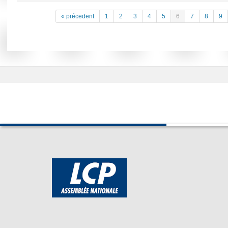
« précedent
1
2
3
4
5
6
7
8
9