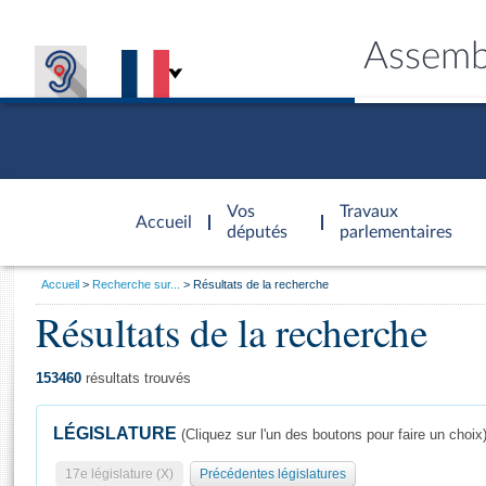
Assemb
Accèder à
la page
Vos
Travaux
Accueil
d'accueil
députés
parlementaires
Vous
Accueil
Recherche sur...
Résultats de la recherche
êtes
Résultats de la recherche
Général
ici
CONNEX
TRAVA
CONNA
DÉC
:
153460
résultats trouvés
LÉGISLATURE
(Cliquez sur l'un des boutons pour faire un choix
17e législature (X)
Précédentes législatures