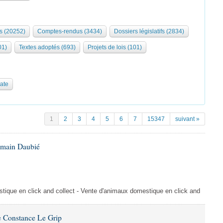
s (20252)
Comptes-rendus (3434)
Dossiers législatifs (2834)
01)
Textes adoptés (693)
Projets de lois (101)
date
1
2
3
4
5
6
7
15347
suivant »
omain Daubié
ique en click and collect - Vente d'animaux domestique en click and
 Constance Le Grip