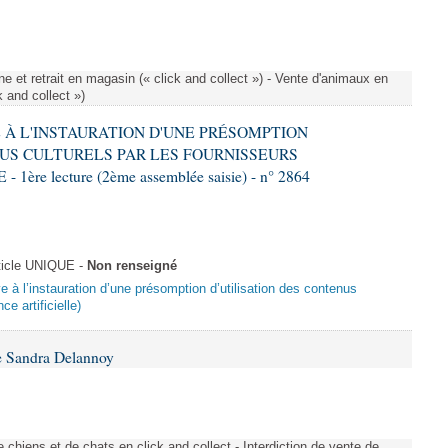
e et retrait en magasin (« click and collect ») - Vente d'animaux en
k and collect »)
VE À L'INSTAURATION D'UNE PRÉSOMPTION
US CULTURELS PAR LES FOURNISSEURS
re lecture (2ème assemblée saisie) - n° 2864
ticle UNIQUE -
Non renseigné
ive à l’instauration d’une présomption d’utilisation des contenus
ce artificielle)
e Sandra Delannoy
 chiens et de chats en click and collect - Interdiction de vente de