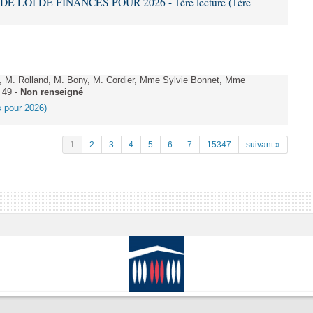
DE LOI DE FINANCES POUR 2026 - 1ère lecture (1ère
 M. Rolland, M. Bony, M. Cordier, Mme Sylvie Bonnet, Mme
 49 -
Non renseigné
es pour 2026)
1
2
3
4
5
6
7
15347
suivant »