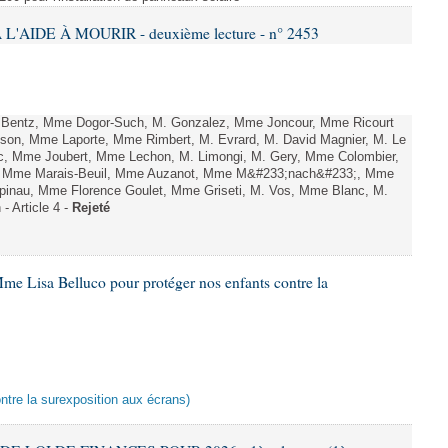
L'AIDE À MOURIR - deuxième lecture - n° 2453
. Bentz, Mme Dogor-Such, M. Gonzalez, Mme Joncour, Mme Ricourt
Tesson, Mme Laporte, Mme Rimbert, M. Evrard, M. David Magnier, M. Le
c, Mme Joubert, Mme Lechon, M. Limongi, M. Gery, Mme Colombier,
rd, Mme Marais-Beuil, Mme Auzanot, Mme M&#233;nach&#233;, Mme
;pinau, Mme Florence Goulet, Mme Griseti, M. Vos, Mme Blanc, M.
- Article 4 -
Rejeté
me Lisa Belluco pour protéger nos enfants contre la
ontre la surexposition aux écrans)