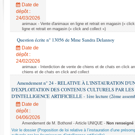
Rapports d'enquête
Date de
Rapports législatifs
dépôt :
Rapports sur l'application des lois
24/03/2026
Baromètre de l’application des lois
animaux - Vente d'animaux en ligne et retrait en magasin (« click
ligne et retrait en magasin (« click and collect »)
Question écrite n° 13056 de Mme Sandra Delannoy
Dossiers législatifs
Date de
Budget et sécurité sociale
dépôt :
Questions écrites et orales
24/02/2026
Comptes rendus des débats
animaux - Interdiction de vente de chiens et de chats en click and
chiens et de chats en click and collect
Amendement n° 24 - RELATIVE À L'INSTAURATION D'
D'EXPLOITATION DES CONTENUS CULTURELS PAR LES
D'INTELLIGENCE ARTIFICIELLE - 1ère lecture (2ème assemblé
Date de
dépôt :
04/06/2026
Amendement de M. Bothorel - Article UNIQUE -
Non renseigné
Voir le dossier (Proposition de loi relative à l’instauration d’une présom