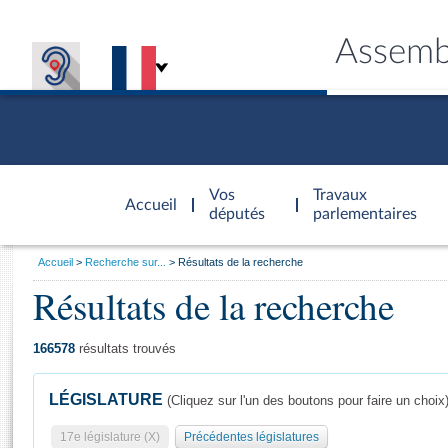
Assemb
Accèder à
la page
Vos
Travaux
Accueil
d'accueil
députés
parlementaires
Vous
Accueil
Recherche sur...
Résultats de la recherche
êtes
Résultats de la recherche
Général
ici
CONNEX
TRAVA
CONNA
DÉC
:
166578
résultats trouvés
LÉGISLATURE
(Cliquez sur l'un des boutons pour faire un choix
17e législature (X)
Précédentes législatures