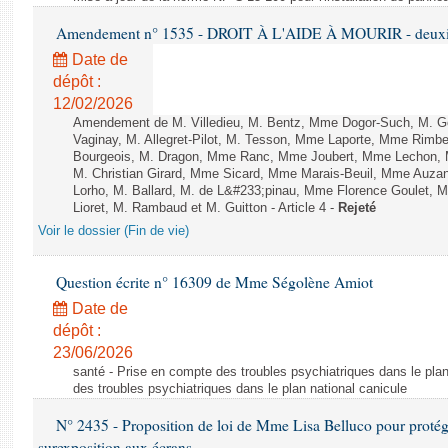
Amendement n° 1535 - DROIT À L'AIDE À MOURIR - deuxièm
Date de
dépôt :
12/02/2026
Amendement de M. Villedieu, M. Bentz, Mme Dogor-Such, M. G
Vaginay, M. Allegret-Pilot, M. Tesson, Mme Laporte, Mme Rimbe
Bourgeois, M. Dragon, Mme Ranc, Mme Joubert, Mme Lechon, M
M. Christian Girard, Mme Sicard, Mme Marais-Beuil, Mme Au
Lorho, M. Ballard, M. de L&#233;pinau, Mme Florence Goulet, 
Lioret, M. Rambaud et M. Guitton - Article 4 -
Rejeté
Voir le dossier (Fin de vie)
Question écrite n° 16309 de Mme Ségolène Amiot
Date de
dépôt :
23/06/2026
santé - Prise en compte des troubles psychiatriques dans le plan
des troubles psychiatriques dans le plan national canicule
N° 2435 - Proposition de loi de Mme Lisa Belluco pour protége
surexposition aux écrans