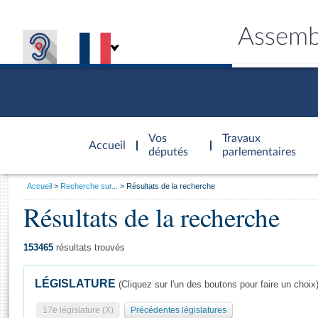
Assemb
Accèder à
la page
Vos
Travaux
Accueil
d'accueil
députés
parlementaires
Vous
Accueil
Recherche sur...
Résultats de la recherche
êtes
Résultats de la recherche
Général
ici
CONNEX
TRAVA
CONNA
DÉC
:
153465
résultats trouvés
LÉGISLATURE
(Cliquez sur l'un des boutons pour faire un choix
17e législature (X)
Précédentes législatures