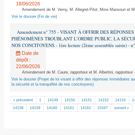
18/06/2026
Amendement de M. Verny, M. Allegret-Pilot, Mme Mansouri et M.
Voir le dossier (Fin de vie)
Amendement n° 755 - VISANT À OFFRIR DES RÉPONS
PHÉNOMÈNES TROUBLANT L’ORDRE PUBLIC, LA SÉCUR
NOS CONCITOYENS - 1ère lecture (2ème assemblée saisie) - n
Date de
dépôt :
22/06/2026
Amendement de M. Caure, rapporteur et M. Albertini, rapporteur -
Voir le dossier (Projet de loi visant à offrir des réponses immédiates a
la sécurité et la tranquillité de nos concitoyens)
« précedent
1
14149
14150
14151
14152
14153
1
14158
14159
14160
14161
14162
15347
suivant »