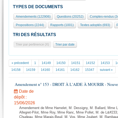
S'id
Présidence
Séance publique
Rôle et pouvoirs de l'Assemblée
Visiter l'Assemblée
TYPES DE DOCUMENTS
Fiches « Connaissance de l’Assemblée »
577 députés
Commissions et autres organes
Visite virtuelle du palais Bourbon
Amendements (122906)
Questions (20252)
Comptes-rendus (3
Organisation de l'Assemblée
Groupes politiques
Europe et International
Assister à une séance
Mot
Propositions (2244)
Rapports (1001)
Textes adoptés (693)
P
Présidence
Conférence des Présidents
Bureau
Collège des Ques
Élections législatives
Contrôle et évaluation
Accès des chercheurs à l’Assemblée
TRI DES RÉSULTATS
Congrès
Les évènements
S'inscrire
Trier par pertinence (X)
Trier par date
Pétitions
Statistiques et chiffres clés
Transparence et déontologie
Vous n'ave
Patrimoine
E
Documents de référence
« précedent
1
14149
14150
14151
14152
14153
1
La Bibliothèque
( Constitution | Règlement de l'Assemblée ... )
Documents parlementaires
14158
14159
14160
14161
14162
15347
suivant »
Les archives
Projets de loi
Contacts et plan d'accès
Amendement n° 153 - DROIT À L'AIDE À MOURIR - Nouvelle
Propositions de loi
Histoire
Photos libres de droit
Amendements
Date de
Juniors
dépôt :
Textes adoptés
Anciennes législatures
15/06/2026
Amendement de Mme Hamelet, M. Dessigny, M. Ballard, Mme L
Liens vers les sites publics
Rapports d'information
Allegret-Pilot, Mme Roy, Mme Ranc, Mme Pollet, M. de L&#233
Chudeau, Mme Marais-Beuil, M. Vos, Mme Joubert, M. Ramba