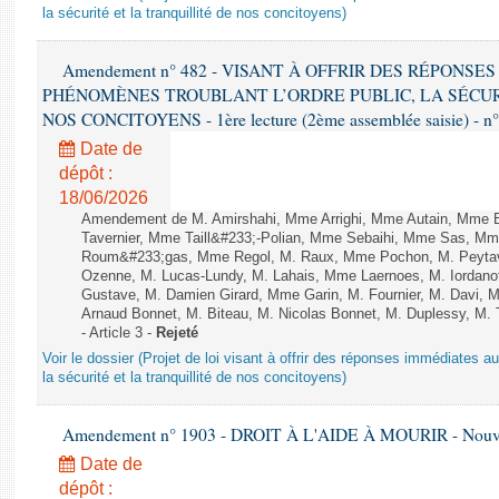
la sécurité et la tranquillité de nos concitoyens)
Amendement n° 482 - VISANT À OFFRIR DES RÉPONS
PHÉNOMÈNES TROUBLANT L’ORDRE PUBLIC, LA SÉCUR
NOS CONCITOYENS - 1ère lecture (2ème assemblée saisie) - n
Date de
dépôt :
18/06/2026
Amendement de M. Amirshahi, Mme Arrighi, Mme Autain, Mme B
Tavernier, Mme Taill&#233;-Polian, Mme Sebaihi, Mme Sas, M
Roum&#233;gas, Mme Regol, M. Raux, Mme Pochon, M. Peytav
Ozenne, M. Lucas-Lundy, M. Lahais, Mme Laernoes, M. Iordanof
Gustave, M. Damien Girard, Mme Garin, M. Fournier, M. Davi, M
Arnaud Bonnet, M. Biteau, M. Nicolas Bonnet, M. Duplessy, M. 
- Article 3 -
Rejeté
Voir le dossier (Projet de loi visant à offrir des réponses immédiates a
la sécurité et la tranquillité de nos concitoyens)
Amendement n° 1903 - DROIT À L'AIDE À MOURIR - Nouvell
Date de
dépôt :