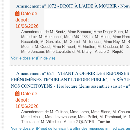
Amendement n° 1072 - DROIT À L'AIDE À MOURIR - Nouvell
Date de
dépôt :
18/06/2026
Amendement de M. Bentz, Mme Bamana, Mme Dogor-Such, M. Flo
Mme Loir, M. Meizonnet, Mme M&#233;lin, M. Muller, Mme Ra
Boccaletti, M. Gonzalez, M. Golliot, M. Tonussi, Mme Roy, M. 
Meurin, M. Odoul, Mme Rimbert, M. Guitton, M. Chudeau, M. D
Mme Joncour, Mme Lavalette et M. Blairy - Article 2 -
Rejeté
Voir le dossier (Fin de vie)
Amendement n° 624 - VISANT À OFFRIR DES RÉPONS
PHÉNOMÈNES TROUBLANT L’ORDRE PUBLIC, LA SÉCUR
NOS CONCITOYENS - 1ère lecture (2ème assemblée saisie) - n
Date de
dépôt :
18/06/2026
Amendement de M. Guitton, Mme Lorho, Mme Blanc, M. Chaumeil
Mme Lelouis, Mme Levavasseur, Mme Pollet, M. Rambaud, M. R
Tribuiani et M. Villedieu - Article 2 QUATER -
Tombé
Voir le dossier (Projet de loi visant à offrir des réponses immédiates a