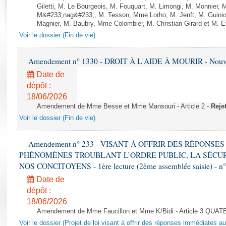
Rapports d'enquête
Giletti, M. Le Bourgeois, M. Fouquart, M. Limongi, M. Monnier,
Rapports législatifs
M&#233;nag&#233;, M. Tesson, Mme Lorho, M. Jenft, M. Guiniot
Magnier, M. Baubry, Mme Colombier, M. Christian Girard et M. Evr
Rapports sur l'application des lois
Voir le dossier (Fin de vie)
Baromètre de l’application des lois
Amendement n° 1330 - DROIT À L'AIDE À MOURIR - Nouvell
Dossiers législatifs
Date de
Budget et sécurité sociale
dépôt :
Questions écrites et orales
18/06/2026
Comptes rendus des débats
Amendement de Mme Besse et Mme Mansouri - Article 2 -
Reje
Voir le dossier (Fin de vie)
Amendement n° 233 - VISANT À OFFRIR DES RÉPONS
PHÉNOMÈNES TROUBLANT L’ORDRE PUBLIC, LA SÉCUR
NOS CONCITOYENS - 1ère lecture (2ème assemblée saisie) - n
Date de
dépôt :
18/06/2026
Amendement de Mme Faucillon et Mme K/Bidi - Article 3 QUAT
Voir le dossier (Projet de loi visant à offrir des réponses immédiates a