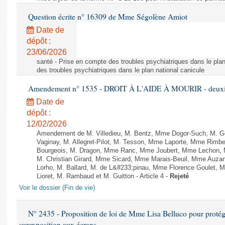
Question écrite n° 16309 de Mme Ségolène Amiot
Date de
dépôt :
23/06/2026
santé - Prise en compte des troubles psychiatriques dans le plan
des troubles psychiatriques dans le plan national canicule
Amendement n° 1535 - DROIT À L'AIDE À MOURIR - deuxièm
Date de
dépôt :
12/02/2026
Amendement de M. Villedieu, M. Bentz, Mme Dogor-Such, M. G
Vaginay, M. Allegret-Pilot, M. Tesson, Mme Laporte, Mme Rimbe
Bourgeois, M. Dragon, Mme Ranc, Mme Joubert, Mme Lechon, M
M. Christian Girard, Mme Sicard, Mme Marais-Beuil, Mme Au
Lorho, M. Ballard, M. de L&#233;pinau, Mme Florence Goulet, 
Lioret, M. Rambaud et M. Guitton - Article 4 -
Rejeté
Voir le dossier (Fin de vie)
N° 2435 - Proposition de loi de Mme Lisa Belluco pour protége
surexposition aux écrans