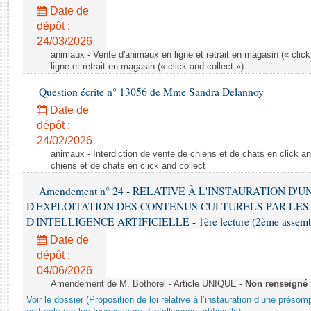
Rapports d'enquête
Date de
Rapports législatifs
dépôt :
Rapports sur l'application des lois
24/03/2026
Baromètre de l’application des lois
animaux - Vente d'animaux en ligne et retrait en magasin (« click
ligne et retrait en magasin (« click and collect »)
Question écrite n° 13056 de Mme Sandra Delannoy
Dossiers législatifs
Date de
Budget et sécurité sociale
dépôt :
Questions écrites et orales
24/02/2026
Comptes rendus des débats
animaux - Interdiction de vente de chiens et de chats en click and
chiens et de chats en click and collect
Amendement n° 24 - RELATIVE À L'INSTAURATION D'
D'EXPLOITATION DES CONTENUS CULTURELS PAR LES
D'INTELLIGENCE ARTIFICIELLE - 1ère lecture (2ème assemblé
Date de
dépôt :
04/06/2026
Amendement de M. Bothorel - Article UNIQUE -
Non renseigné
Voir le dossier (Proposition de loi relative à l’instauration d’une présom