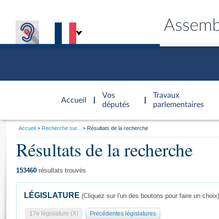
Assemb
Accèder à
la page
Vos
Travaux
Accueil
d'accueil
députés
parlementaires
Vous
Accueil
Recherche sur...
Résultats de la recherche
êtes
Résultats de la recherche
Général
ici
CONNEX
TRAVA
CONNA
DÉC
:
153460
résultats trouvés
LÉGISLATURE
(Cliquez sur l'un des boutons pour faire un choix
17e législature (X)
Précédentes législatures