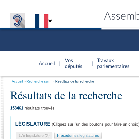
Assemb
Accèder à
la page
Vos
Travaux
Accueil
d'accueil
députés
parlementaires
Vous
Accueil
Recherche sur...
Résultats de la recherche
êtes
Résultats de la recherche
Général
ici
CONNEX
TRAVA
CONNA
DÉC
:
153461
résultats trouvés
LÉGISLATURE
(Cliquez sur l'un des boutons pour faire un choix
17e législature (X)
Précédentes législatures