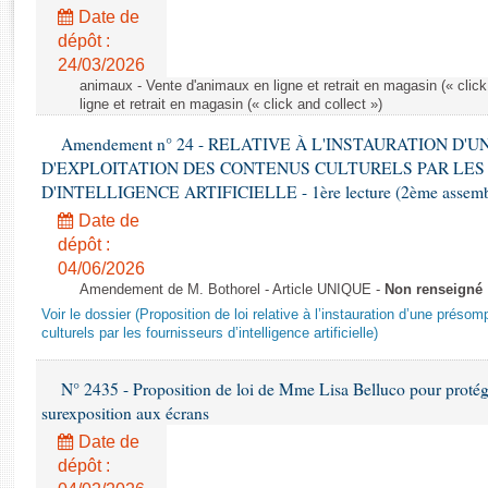
Rapports d'enquête
Date de
Rapports législatifs
dépôt :
Rapports sur l'application des lois
24/03/2026
Baromètre de l’application des lois
animaux - Vente d'animaux en ligne et retrait en magasin (« click
ligne et retrait en magasin (« click and collect »)
Amendement n° 24 - RELATIVE À L'INSTAURATION D'
Dossiers législatifs
D'EXPLOITATION DES CONTENUS CULTURELS PAR LES
Budget et sécurité sociale
D'INTELLIGENCE ARTIFICIELLE - 1ère lecture (2ème assemblé
Questions écrites et orales
Date de
Comptes rendus des débats
dépôt :
04/06/2026
Amendement de M. Bothorel - Article UNIQUE -
Non renseigné
Voir le dossier (Proposition de loi relative à l’instauration d’une présom
culturels par les fournisseurs d’intelligence artificielle)
N° 2435 - Proposition de loi de Mme Lisa Belluco pour protége
surexposition aux écrans
Date de
dépôt :