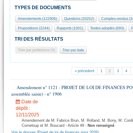
S'id
Présidence
Séance publique
Rôle et pouvoirs de l'Assemblée
Visiter l'Assemblée
TYPES DE DOCUMENTS
Fiches « Connaissance de l’Assemblée »
577 députés
Commissions et autres organes
Visite virtuelle du palais Bourbon
Amendements (122906)
Questions (20252)
Comptes-rendus (3
Organisation de l'Assemblée
Groupes politiques
Europe et International
Assister à une séance
Mot
Propositions (2244)
Rapports (1001)
Textes adoptés (693)
P
Présidence
Conférence des Présidents
Bureau
Collège des Ques
Élections législatives
Contrôle et évaluation
Accès des chercheurs à l’Assemblée
TRI DES RÉSULTATS
Congrès
Les évènements
S'inscrire
Trier par pertinence (X)
Trier par date
Pétitions
Statistiques et chiffres clés
Transparence et déontologie
Vous n'ave
Patrimoine
E
Documents de référence
« précedent
1
2
3
4
La Bibliothèque
( Constitution | Règlement de l'Assemblée ... )
Documents parlementaires
Les archives
Amendement n° 1121 - PROJET DE LOI DE FINANCES POUR 2
Projets de loi
Contacts et plan d'accès
assemblée saisie) - n° 1906
Propositions de loi
Histoire
Photos libres de droit
Date de
Amendements
Juniors
dépôt :
Textes adoptés
12/11/2025
Anciennes législatures
Amendement de M. Fabrice Brun, M. Rolland, M. Bony, M. Cord
Liens vers les sites publics
Corneloup et M. Boucard - Article 49 -
Non renseigné
Rapports d'information
Voir le dossier (Projet de loi de finances pour 2026)