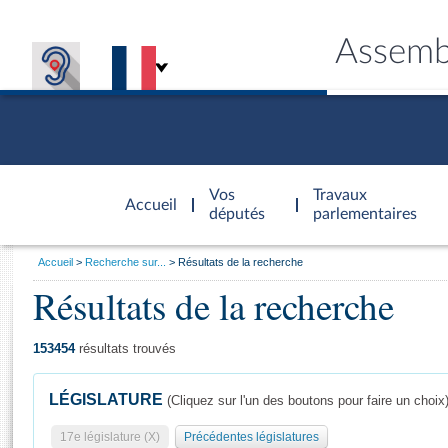
Assemb
Accèder à
la page
Vos
Travaux
Accueil
d'accueil
députés
parlementaires
Vous
Accueil
Recherche sur...
Résultats de la recherche
êtes
Résultats de la recherche
Général
ici
CONNEX
TRAVA
CONNA
DÉC
:
153454
résultats trouvés
LÉGISLATURE
(Cliquez sur l'un des boutons pour faire un choix
17e législature (X)
Précédentes législatures