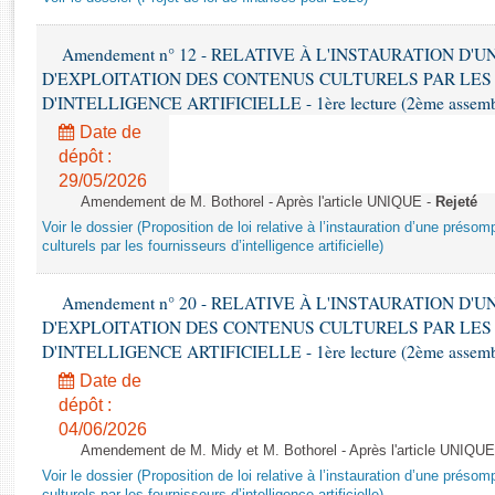
Rapports d'enquête
Rapports législatifs
Amendement n° 12 - RELATIVE À L'INSTAURATION D'
Rapports sur l'application des lois
D'EXPLOITATION DES CONTENUS CULTURELS PAR LES
Baromètre de l’application des lois
D'INTELLIGENCE ARTIFICIELLE - 1ère lecture (2ème assemblé
Date de
Dossiers législatifs
dépôt :
Budget et sécurité sociale
29/05/2026
Amendement de M. Bothorel - Après l'article UNIQUE -
Rejeté
Questions écrites et orales
Voir le dossier (Proposition de loi relative à l’instauration d’une présom
Comptes rendus des débats
culturels par les fournisseurs d’intelligence artificielle)
Amendement n° 20 - RELATIVE À L'INSTAURATION D'
D'EXPLOITATION DES CONTENUS CULTURELS PAR LES
D'INTELLIGENCE ARTIFICIELLE - 1ère lecture (2ème assemblé
Date de
dépôt :
04/06/2026
Amendement de M. Midy et M. Bothorel - Après l'article UNIQUE
Voir le dossier (Proposition de loi relative à l’instauration d’une présom