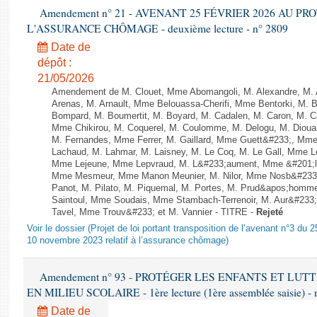
Amendement n° 21 - AVENANT 25 FÉVRIER 2026 AU P
L'ASSURANCE CHÔMAGE - deuxième lecture - n° 2809
Date de
dépôt :
21/05/2026
Amendement de M. Clouet, Mme Abomangoli, M. Alexandre, M.
Arenas, M. Arnault, Mme Belouassa-Cherifi, Mme Bentorki, M. Be
Bompard, M. Boumertit, M. Boyard, M. Cadalen, M. Caron, M. C
Mme Chikirou, M. Coquerel, M. Coulomme, M. Delogu, M. Diou
M. Fernandes, Mme Ferrer, M. Gaillard, Mme Guett&#233;, Mm
Lachaud, M. Lahmar, M. Laisney, M. Le Coq, M. Le Gall, Mme L
Mme Lejeune, Mme Lepvraud, M. L&#233;aument, Mme &#201;li
Mme Mesmeur, Mme Manon Meunier, M. Nilor, Mme Nosb&#23
Panot, M. Pilato, M. Piquemal, M. Portes, M. Prud&apos;homme
Saintoul, Mme Soudais, Mme Stambach-Terrenoir, M. Aur&#233;
Tavel, Mme Trouv&#233; et M. Vannier - TITRE -
Rejeté
Voir le dossier (Projet de loi portant transposition de l’avenant n°3 du 
10 novembre 2023 relatif à l’assurance chômage)
Amendement n° 93 - PROTÉGER LES ENFANTS ET LU
EN MILIEU SCOLAIRE - 1ère lecture (1ère assemblée saisie) - 
Date de