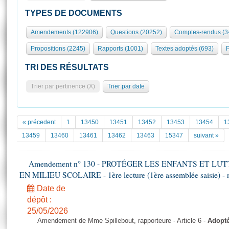
S'id
Présidence
Séance publique
Rôle et pouvoirs de l'Assemblée
Visiter l'Assemblée
TYPES DE DOCUMENTS
Fiches « Connaissance de l’Assemblée »
577 députés
Commissions et autres organes
Visite virtuelle du palais Bourbon
Amendements (122906)
Questions (20252)
Comptes-rendus (3
Organisation de l'Assemblée
Groupes politiques
Europe et International
Assister à une séance
Mot
Propositions (2245)
Rapports (1001)
Textes adoptés (693)
P
Présidence
Conférence des Présidents
Bureau
Collège des Ques
Élections législatives
Contrôle et évaluation
Accès des chercheurs à l’Assemblée
TRI DES RÉSULTATS
Congrès
Les évènements
S'inscrire
Trier par pertinence (X)
Trier par date
Pétitions
Statistiques et chiffres clés
Transparence et déontologie
Vous n'ave
Patrimoine
E
Documents de référence
« précedent
1
13450
13451
13452
13453
13454
1
La Bibliothèque
( Constitution | Règlement de l'Assemblée ... )
Documents parlementaires
13459
13460
13461
13462
13463
15347
suivant »
Les archives
Projets de loi
Contacts et plan d'accès
Amendement n° 130 - PROTÉGER LES ENFANTS ET L
Propositions de loi
Histoire
EN MILIEU SCOLAIRE - 1ère lecture (1ère assemblée saisie) - 
Photos libres de droit
Amendements
Juniors
Date de
Textes adoptés
Anciennes législatures
dépôt :
25/05/2026
Liens vers les sites publics
Rapports d'information
Amendement de Mme Spillebout, rapporteure - Article 6 -
Adopt