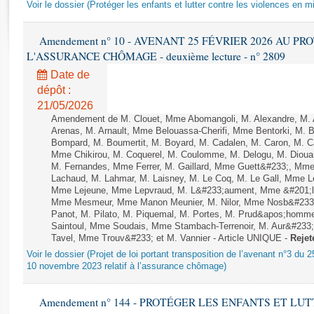
Rapports d'enquête
Voir le dossier (Protéger les enfants et lutter contre les violences en mi
Rapports législatifs
Rapports sur l'application des lois
Amendement n° 10 - AVENANT 25 FÉVRIER 2026 AU P
L'ASSURANCE CHÔMAGE - deuxième lecture - n° 2809
Baromètre de l’application des lois
Date de
dépôt :
Dossiers législatifs
21/05/2026
Budget et sécurité sociale
Amendement de M. Clouet, Mme Abomangoli, M. Alexandre, M.
Questions écrites et orales
Arenas, M. Arnault, Mme Belouassa-Cherifi, Mme Bentorki, M. Be
Bompard, M. Boumertit, M. Boyard, M. Cadalen, M. Caron, M. C
Comptes rendus des débats
Mme Chikirou, M. Coquerel, M. Coulomme, M. Delogu, M. Diou
M. Fernandes, Mme Ferrer, M. Gaillard, Mme Guett&#233;, Mm
Lachaud, M. Lahmar, M. Laisney, M. Le Coq, M. Le Gall, Mme L
Mme Lejeune, Mme Lepvraud, M. L&#233;aument, Mme &#201;li
Mme Mesmeur, Mme Manon Meunier, M. Nilor, Mme Nosb&#23
Panot, M. Pilato, M. Piquemal, M. Portes, M. Prud&apos;homme
Saintoul, Mme Soudais, Mme Stambach-Terrenoir, M. Aur&#233;
Tavel, Mme Trouv&#233; et M. Vannier - Article UNIQUE -
Rejet
Voir le dossier (Projet de loi portant transposition de l’avenant n°3 du 
10 novembre 2023 relatif à l’assurance chômage)
Amendement n° 144 - PROTÉGER LES ENFANTS ET L