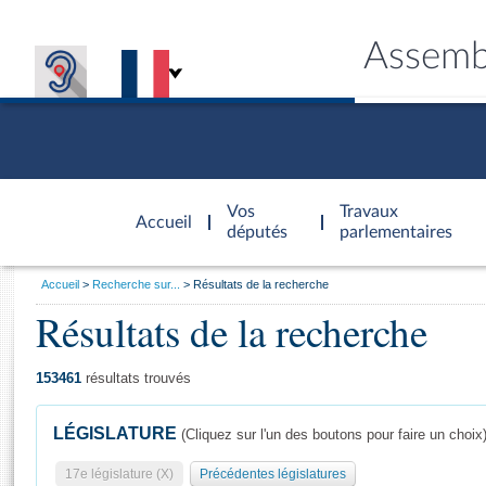
Assemb
Accèder à
la page
Vos
Travaux
Accueil
d'accueil
députés
parlementaires
Vous
Accueil
Recherche sur...
Résultats de la recherche
êtes
Résultats de la recherche
Général
ici
CONNEX
TRAVA
CONNA
DÉC
:
153461
résultats trouvés
LÉGISLATURE
(Cliquez sur l'un des boutons pour faire un choix
17e législature (X)
Précédentes législatures