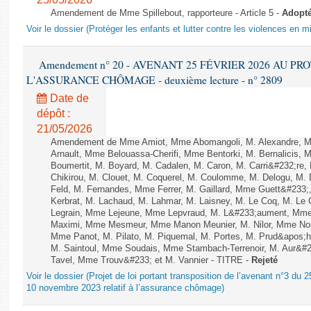
Amendement de Mme Spillebout, rapporteure - Article 5 -
Adopt
Voir le dossier (Protéger les enfants et lutter contre les violences en mi
Amendement n° 20 - AVENANT 25 FÉVRIER 2026 AU P
L'ASSURANCE CHÔMAGE - deuxième lecture - n° 2809
Date de
dépôt :
21/05/2026
Amendement de Mme Amiot, Mme Abomangoli, M. Alexandre, M.
Arnault, Mme Belouassa-Cherifi, Mme Bentorki, M. Bernalicis, 
Boumertit, M. Boyard, M. Cadalen, M. Caron, M. Carri&#232;re
Chikirou, M. Clouet, M. Coquerel, M. Coulomme, M. Delogu, M
Feld, M. Fernandes, Mme Ferrer, M. Gaillard, Mme Guett&#23
Kerbrat, M. Lachaud, M. Lahmar, M. Laisney, M. Le Coq, M. Le
Legrain, Mme Lejeune, Mme Lepvraud, M. L&#233;aument, Mme
Maximi, Mme Mesmeur, Mme Manon Meunier, M. Nilor, Mme N
Mme Panot, M. Pilato, M. Piquemal, M. Portes, M. Prud&apos;h
M. Saintoul, Mme Soudais, Mme Stambach-Terrenoir, M. Aur&#2
Tavel, Mme Trouv&#233; et M. Vannier - TITRE -
Rejeté
Voir le dossier (Projet de loi portant transposition de l’avenant n°3 du 
10 novembre 2023 relatif à l’assurance chômage)