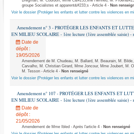
Bregman, M. Courbon, Mme C&#233;line Hervieu, M. Proen&#2
Rapports d'enquête
groupe Socialistes et apparent&#233;s - Article 4 -
Non renseig
Rapports législatifs
Voir le dossier (Protéger les enfants et lutter contre les violences en mi
Rapports sur l'application des lois
Baromètre de l’application des lois
Amendement n° 3 - PROTÉGER LES ENFANTS ET LUT
EN MILIEU SCOLAIRE - 1ère lecture (1ère assemblée saisie) - 
Dossiers législatifs
Date de
dépôt :
Budget et sécurité sociale
19/05/2026
Questions écrites et orales
Amendement de M. Chudeau, M. Ballard, M. Beaurain, M. Bilde
Comptes rendus des débats
Carvalho, M. Christian Girard, Mme Joncour, Mme Joubert, M. 
M. Tesson - Article 4 -
Non renseigné
Voir le dossier (Protéger les enfants et lutter contre les violences en mi
Amendement n° 107 - PROTÉGER LES ENFANTS ET L
EN MILIEU SCOLAIRE - 1ère lecture (1ère assemblée saisie) - 
Date de
dépôt :
21/05/2026
Amendement de Mme Ibled - Après l'article 4 -
Non renseigné
Voir le dossier (Protéger les enfants et lutter contre les violences en mi