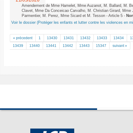
Amendement de Mme Hamelet, Mme Auzanot, M. Ballard, M. Bea
Clavet, Mme Da Conceicao Carvalho, M. Christian Girard, Mme
Parmentier, M. Perez, Mme Sicard et M. Tesson - Article 5 -
Non
Voir le dossier (Protéger les enfants et lutter contre les violences en mi
« précedent
1
13430
13431
13432
13433
13434
1
13439
13440
13441
13442
13443
15347
suivant »