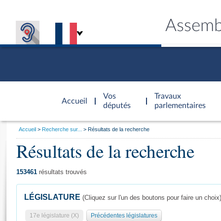
Assemb
Accèder à
la page
Vos
Travaux
Accueil
d'accueil
députés
parlementaires
Vous
Accueil
Recherche sur...
Résultats de la recherche
êtes
Résultats de la recherche
Général
ici
CONNEX
TRAVA
CONNA
DÉC
:
153461
résultats trouvés
LÉGISLATURE
(Cliquez sur l'un des boutons pour faire un choix
17e législature (X)
Précédentes législatures