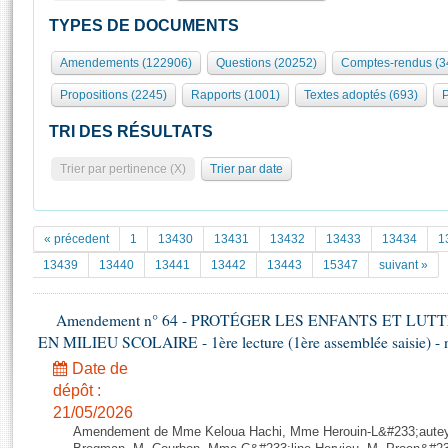
S'id
Présidence
Séance publique
Rôle et pouvoirs de l'Assemblée
Visiter l'Assemblée
TYPES DE DOCUMENTS
Fiches « Connaissance de l’Assemblée »
577 députés
Commissions et autres organes
Visite virtuelle du palais Bourbon
Amendements (122906)
Questions (20252)
Comptes-rendus (3
Organisation de l'Assemblée
Groupes politiques
Europe et International
Assister à une séance
Mot
Propositions (2245)
Rapports (1001)
Textes adoptés (693)
P
Présidence
Conférence des Présidents
Bureau
Collège des Ques
Élections législatives
Contrôle et évaluation
Accès des chercheurs à l’Assemblée
TRI DES RÉSULTATS
Congrès
Les évènements
S'inscrire
Trier par pertinence (X)
Trier par date
Pétitions
Statistiques et chiffres clés
Transparence et déontologie
Vous n'ave
Patrimoine
E
Documents de référence
« précedent
1
13430
13431
13432
13433
13434
1
La Bibliothèque
( Constitution | Règlement de l'Assemblée ... )
Documents parlementaires
13439
13440
13441
13442
13443
15347
suivant »
Les archives
Projets de loi
Contacts et plan d'accès
Amendement n° 64 - PROTÉGER LES ENFANTS ET LU
Propositions de loi
Histoire
EN MILIEU SCOLAIRE - 1ère lecture (1ère assemblée saisie) - 
Photos libres de droit
Amendements
Juniors
Date de
Textes adoptés
Anciennes législatures
dépôt :
21/05/2026
Liens vers les sites publics
Rapports d'information
Amendement de Mme Keloua Hachi, Mme Herouin-L&#233;aute