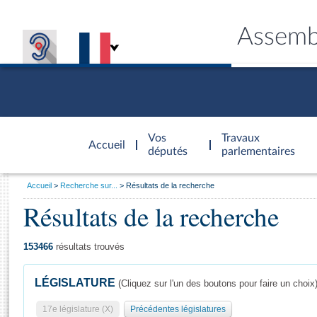
Assemb
Accèder à
la page
Vos
Travaux
Accueil
d'accueil
députés
parlementaires
Vous
Accueil
Recherche sur...
Résultats de la recherche
êtes
Résultats de la recherche
Général
ici
CONNEX
TRAVA
CONNA
DÉC
:
153466
résultats trouvés
LÉGISLATURE
(Cliquez sur l'un des boutons pour faire un choix
17e législature (X)
Précédentes législatures