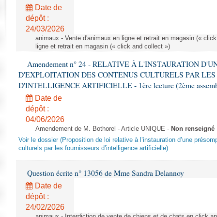
Rapports d'enquête
Date de
Rapports législatifs
dépôt :
Rapports sur l'application des lois
24/03/2026
Baromètre de l’application des lois
animaux - Vente d'animaux en ligne et retrait en magasin (« click
ligne et retrait en magasin (« click and collect »)
Amendement n° 24 - RELATIVE À L'INSTAURATION D'
Dossiers législatifs
D'EXPLOITATION DES CONTENUS CULTURELS PAR LES
Budget et sécurité sociale
D'INTELLIGENCE ARTIFICIELLE - 1ère lecture (2ème assemblé
Questions écrites et orales
Date de
Comptes rendus des débats
dépôt :
04/06/2026
Amendement de M. Bothorel - Article UNIQUE -
Non renseigné
Voir le dossier (Proposition de loi relative à l’instauration d’une présom
culturels par les fournisseurs d’intelligence artificielle)
Question écrite n° 13056 de Mme Sandra Delannoy
Date de
dépôt :
24/02/2026
animaux - Interdiction de vente de chiens et de chats en click and