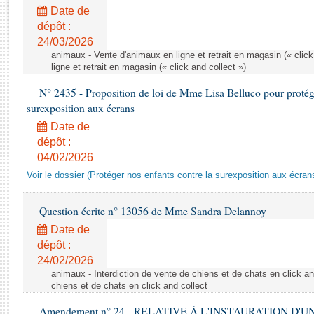
Rapports d'enquête
Date de
Rapports législatifs
dépôt :
Rapports sur l'application des lois
24/03/2026
Baromètre de l’application des lois
animaux - Vente d'animaux en ligne et retrait en magasin (« click
ligne et retrait en magasin (« click and collect »)
N° 2435 - Proposition de loi de Mme Lisa Belluco pour protége
Dossiers législatifs
surexposition aux écrans
Budget et sécurité sociale
Date de
Questions écrites et orales
dépôt :
Comptes rendus des débats
04/02/2026
Voir le dossier (Protéger nos enfants contre la surexposition aux écran
Question écrite n° 13056 de Mme Sandra Delannoy
Date de
dépôt :
24/02/2026
animaux - Interdiction de vente de chiens et de chats en click and
chiens et de chats en click and collect
Amendement n° 24 - RELATIVE À L'INSTAURATION D'