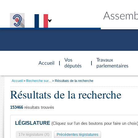
Assemb
Accèder à
la page
Vos
Travaux
Accueil
d'accueil
députés
parlementaires
Vous
Accueil
Recherche sur...
Résultats de la recherche
êtes
Résultats de la recherche
Général
ici
CONNEX
TRAVA
CONNA
DÉC
:
153466
résultats trouvés
LÉGISLATURE
(Cliquez sur l'un des boutons pour faire un choix
17e législature (X)
Précédentes législatures