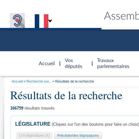
Assemb
Accèder à
la page
Vos
Travaux
Accueil
d'accueil
députés
parlementaires
Vous
Accueil
Recherche sur...
Résultats de la recherche
êtes
Résultats de la recherche
Général
ici
CONNEX
TRAVA
CONNA
DÉC
:
166759
résultats trouvés
LÉGISLATURE
(Cliquez sur l'un des boutons pour faire un choix
17e législature (X)
Précédentes législatures