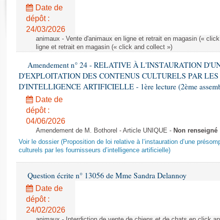
Rapports d'enquête
Date de
Rapports législatifs
dépôt :
Rapports sur l'application des lois
24/03/2026
Baromètre de l’application des lois
animaux - Vente d'animaux en ligne et retrait en magasin (« click
ligne et retrait en magasin (« click and collect »)
Amendement n° 24 - RELATIVE À L'INSTAURATION D'
Dossiers législatifs
D'EXPLOITATION DES CONTENUS CULTURELS PAR LES
Budget et sécurité sociale
D'INTELLIGENCE ARTIFICIELLE - 1ère lecture (2ème assemblé
Questions écrites et orales
Date de
Comptes rendus des débats
dépôt :
04/06/2026
Amendement de M. Bothorel - Article UNIQUE -
Non renseigné
Voir le dossier (Proposition de loi relative à l’instauration d’une présom
culturels par les fournisseurs d’intelligence artificielle)
Question écrite n° 13056 de Mme Sandra Delannoy
Date de
dépôt :
24/02/2026
animaux - Interdiction de vente de chiens et de chats en click and