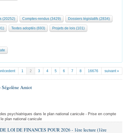
s (20252)
Comptes-rendus (3429)
Dossiers législatifs (2834)
01)
Textes adoptés (693)
Projets de lois (101)
date
précedent
1
2
3
4
5
6
7
8
16676
suivant »
e Ségolène Amiot
les psychiatriques dans le plan national canicule - Prise en compte
le plan national canicule
DE LOI DE FINANCES POUR 2026 - 1ère lecture (1ère