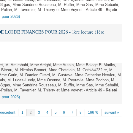
;gas, Mme Sandrine Rousseau, M. Ruffin, Mme Sas, Mme Sebaihi,
olian, M. Tavernier, M. Thierry et Mme Voynet - Article 49 -
Rejeté
es pour 2026)
E LOI DE FINANCES POUR 2026 - 1ère lecture (1ère
, M. Amirshahi, Mme Arrighi, Mme Autain, Mme Balage El Mariky,
Biteau, M. Nicolas Bonnet, Mme Chatelain, M. Corbi&#232;re, M.
 Mme Garin, M. Damien Girard, M. Gustave, Mme Catherine Hervieu, M.
hais, M. Lucas-Lundy, Mme Ozenne, M. Peytavie, Mme Pochon, M.
;gas, Mme Sandrine Rousseau, M. Ruffin, Mme Sas, Mme Sebaihi,
olian, M. Tavernier, M. Thierry et Mme Voynet - Article 49 -
Rejeté
es pour 2026)
précedent
1
2
3
4
5
6
7
8
16676
suivant »