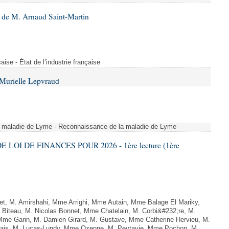
 de M. Arnaud Saint-Martin
çaise - État de l’industrie française
Murielle Lepvraud
a maladie de Lyme - Reconnaissance de la maladie de Lyme
E LOI DE FINANCES POUR 2026 - 1ère lecture (1ère
, M. Amirshahi, Mme Arrighi, Mme Autain, Mme Balage El Mariky,
Biteau, M. Nicolas Bonnet, Mme Chatelain, M. Corbi&#232;re, M.
 Mme Garin, M. Damien Girard, M. Gustave, Mme Catherine Hervieu, M.
hais, M. Lucas-Lundy, Mme Ozenne, M. Peytavie, Mme Pochon, M.