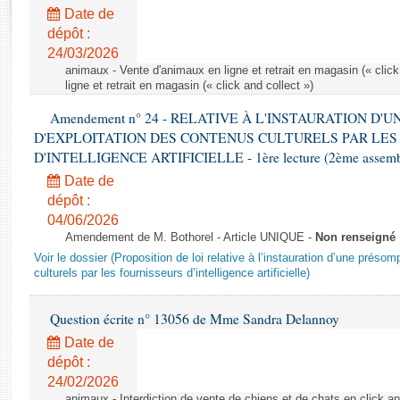
Rapports d'enquête
Date de
Rapports législatifs
dépôt :
Rapports sur l'application des lois
24/03/2026
Baromètre de l’application des lois
animaux - Vente d'animaux en ligne et retrait en magasin (« click
ligne et retrait en magasin (« click and collect »)
Amendement n° 24 - RELATIVE À L'INSTAURATION D'
Dossiers législatifs
D'EXPLOITATION DES CONTENUS CULTURELS PAR LES
Budget et sécurité sociale
D'INTELLIGENCE ARTIFICIELLE - 1ère lecture (2ème assemblé
Questions écrites et orales
Date de
Comptes rendus des débats
dépôt :
04/06/2026
Amendement de M. Bothorel - Article UNIQUE -
Non renseigné
Voir le dossier (Proposition de loi relative à l’instauration d’une présom
culturels par les fournisseurs d’intelligence artificielle)
Question écrite n° 13056 de Mme Sandra Delannoy
Date de
dépôt :
24/02/2026
animaux - Interdiction de vente de chiens et de chats en click and