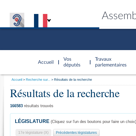
Assemb
Accèder à
la page
Vos
Travaux
Accueil
d'accueil
députés
parlementaires
Vous
Accueil
Recherche sur...
Résultats de la recherche
êtes
Résultats de la recherche
Général
ici
CONNEX
TRAVA
CONNA
DÉC
:
166583
résultats trouvés
LÉGISLATURE
(Cliquez sur l'un des boutons pour faire un choix
17e législature (X)
Précédentes législatures