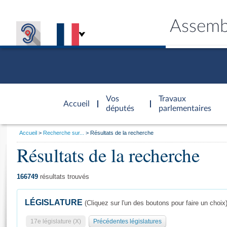
Assemb
Accèder à
la page
Vos
Travaux
Accueil
d'accueil
députés
parlementaires
Vous
Accueil
Recherche sur...
Résultats de la recherche
êtes
Résultats de la recherche
Général
ici
CONNEX
TRAVA
CONNA
DÉC
:
166749
résultats trouvés
LÉGISLATURE
(Cliquez sur l'un des boutons pour faire un choix
17e législature (X)
Précédentes législatures