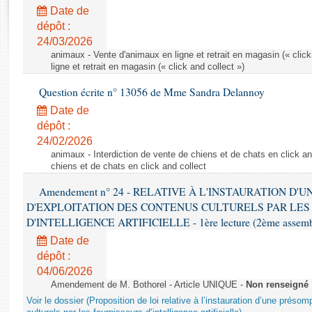
Rapports d'enquête
Date de
Rapports législatifs
dépôt :
Rapports sur l'application des lois
24/03/2026
Baromètre de l’application des lois
animaux - Vente d'animaux en ligne et retrait en magasin (« click
ligne et retrait en magasin (« click and collect »)
Question écrite n° 13056 de Mme Sandra Delannoy
Dossiers législatifs
Date de
Budget et sécurité sociale
dépôt :
Questions écrites et orales
24/02/2026
Comptes rendus des débats
animaux - Interdiction de vente de chiens et de chats en click and
chiens et de chats en click and collect
Amendement n° 24 - RELATIVE À L'INSTAURATION D'
D'EXPLOITATION DES CONTENUS CULTURELS PAR LES
D'INTELLIGENCE ARTIFICIELLE - 1ère lecture (2ème assemblé
Date de
dépôt :
04/06/2026
Amendement de M. Bothorel - Article UNIQUE -
Non renseigné
Voir le dossier (Proposition de loi relative à l’instauration d’une présom