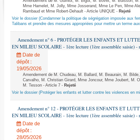
Amendement de M. Guiniot, M. Bigot, M. Bovet, M. Buisson, M.
Rapports d'enquête
Mme Hamelet, M. Jolly, Mme Josserand, Mme Le Pen, Mme Alex
Rapports législatifs
Rambaud et Mme Robert-Dehault - Article UNIQUE -
Rejeté
Rapports sur l'application des lois
Voir le dossier (Condamner la politique de ségrégation imposée aux f
Talibans et prendre des mesures appropriées pour mettre un terme aux 
Baromètre de l’application des lois
Amendement n° 6 - PROTÉGER LES ENFANTS ET LUT
Dossiers législatifs
EN MILIEU SCOLAIRE - 1ère lecture (1ère assemblée saisie) - 
Budget et sécurité sociale
Date de
Questions écrites et orales
dépôt :
Comptes rendus des débats
19/05/2026
Amendement de M. Chudeau, M. Ballard, M. Beaurain, M. Bilde
Carvalho, M. Christian Girard, Mme Joncour, Mme Joubert, M. 
M. Tesson - Article 7 -
Rejeté
Voir le dossier (Protéger les enfants et lutter contre les violences en mi
Amendement n° 12 - PROTÉGER LES ENFANTS ET LU
EN MILIEU SCOLAIRE - 1ère lecture (1ère assemblée saisie) - 
Date de
dépôt :
28/05/2026