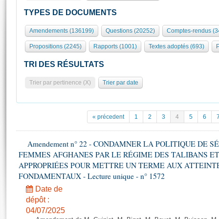
S'id
Présidence
Séance publique
Rôle et pouvoirs de l'Assemblée
Visiter l'Assemblée
TYPES DE DOCUMENTS
Fiches « Connaissance de l’Assemblée »
577 députés
Commissions et autres organes
Visite virtuelle du palais Bourbon
Amendements (136199)
Questions (20252)
Comptes-rendus (3
Organisation de l'Assemblée
Groupes politiques
Europe et International
Assister à une séance
Mot
Propositions (2245)
Rapports (1001)
Textes adoptés (693)
P
Présidence
Conférence des Présidents
Bureau
Collège des Ques
Élections législatives
Contrôle et évaluation
Accès des chercheurs à l’Assemblée
TRI DES RÉSULTATS
Congrès
Les évènements
S'inscrire
Trier par pertinence (X)
Trier par date
Pétitions
Statistiques et chiffres clés
Transparence et déontologie
Vous n'ave
Patrimoine
E
Documents de référence
« précedent
1
2
3
4
5
6
La Bibliothèque
( Constitution | Règlement de l'Assemblée ... )
Documents parlementaires
Les archives
Amendement n° 22 - CONDAMNER LA POLITIQUE DE 
Projets de loi
Contacts et plan d'accès
FEMMES AFGHANES PAR LE RÉGIME DES TALIBANS E
Propositions de loi
Histoire
APPROPRIÉES POUR METTRE UN TERME AUX ATTEINTE
Photos libres de droit
Amendements
FONDAMENTAUX - Lecture unique - n° 1572
Juniors
Textes adoptés
Date de
Anciennes législatures
dépôt :
Liens vers les sites publics
Rapports d'information
04/07/2025