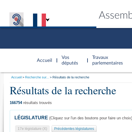
Assemb
Accèder à
la page
Vos
Travaux
Accueil
d'accueil
députés
parlementaires
Vous
Accueil
Recherche sur...
Résultats de la recherche
êtes
Résultats de la recherche
Général
ici
CONNEX
TRAVA
CONNA
DÉC
:
166754
résultats trouvés
LÉGISLATURE
(Cliquez sur l'un des boutons pour faire un choix
17e législature (X)
Précédentes législatures