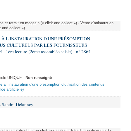
e et retrait en magasin (« click and collect ») - Vente d'animaux en
k and collect »)
VE À L'INSTAURATION D'UNE PRÉSOMPTION
US CULTURELS PAR LES FOURNISSEURS
re lecture (2ème assemblée saisie) - n° 2864
ticle UNIQUE -
Non renseigné
ive à l’instauration d’une présomption d’utilisation des contenus
ce artificielle)
e Sandra Delannoy
 chiens et de chats en click and collect - Interdiction de vente de