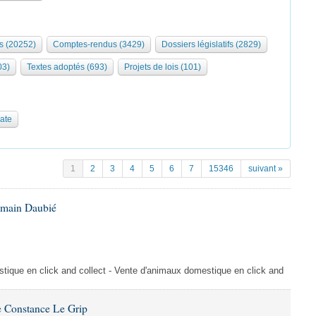
s (20252)
Comptes-rendus (3429)
Dossiers législatifs (2829)
03)
Textes adoptés (693)
Projets de lois (101)
date
1
2
3
4
5
6
7
15346
suivant »
omain Daubié
ique en click and collect - Vente d'animaux domestique en click and
 Constance Le Grip