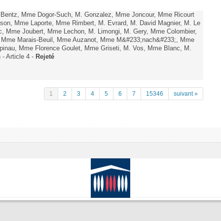
. Bentz, Mme Dogor-Such, M. Gonzalez, Mme Joncour, Mme Ricourt
Tesson, Mme Laporte, Mme Rimbert, M. Evrard, M. David Magnier, M. Le
c, Mme Joubert, Mme Lechon, M. Limongi, M. Gery, Mme Colombier,
rd, Mme Marais-Beuil, Mme Auzanot, Mme M&#233;nach&#233;, Mme
;pinau, Mme Florence Goulet, Mme Griseti, M. Vos, Mme Blanc, M.
- Article 4 -
Rejeté
1
2
3
4
5
6
7
15346
suivant »