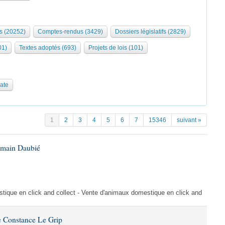
s (20252)
Comptes-rendus (3429)
Dossiers législatifs (2829)
01)
Textes adoptés (693)
Projets de lois (101)
date
1
2
3
4
5
6
7
15346
suivant »
omain Daubié
ique en click and collect - Vente d'animaux domestique en click and
 Constance Le Grip