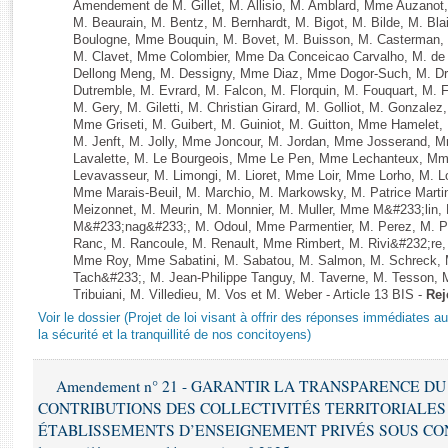
Rapports d'enquête
Amendement de M. Gillet, M. Allisio, M. Amblard, Mme Auzanot
M. Beaurain, M. Bentz, M. Bernhardt, M. Bigot, M. Bilde, M. Bla
Rapports législatifs
Boulogne, Mme Bouquin, M. Bovet, M. Buisson, M. Casterman,
Rapports sur l'application des lois
M. Clavet, Mme Colombier, Mme Da Conceicao Carvalho, M. de 
Dellong Meng, M. Dessigny, Mme Diaz, Mme Dogor-Such, M. Dr
Baromètre de l’application des lois
Dutremble, M. Evrard, M. Falcon, M. Florquin, M. Fouquart, M.
M. Gery, M. Giletti, M. Christian Girard, M. Golliot, M. Gonzal
Mme Griseti, M. Guibert, M. Guiniot, M. Guitton, Mme Hamelet, 
Dossiers législatifs
M. Jenft, M. Jolly, Mme Joncour, M. Jordan, Mme Josserand, 
Lavalette, M. Le Bourgeois, Mme Le Pen, Mme Lechanteux, M
Budget et sécurité sociale
Levavasseur, M. Limongi, M. Lioret, Mme Loir, Mme Lorho, M. Lo
Questions écrites et orales
Mme Marais-Beuil, M. Marchio, M. Markowsky, M. Patrice Marti
Meizonnet, M. Meurin, M. Monnier, M. Muller, Mme M&#233;li
Comptes rendus des débats
M&#233;nag&#233;, M. Odoul, Mme Parmentier, M. Perez, M. P
Ranc, M. Rancoule, M. Renault, Mme Rimbert, M. Rivi&#232;re
Mme Roy, Mme Sabatini, M. Sabatou, M. Salmon, M. Schreck,
Tach&#233;, M. Jean-Philippe Tanguy, M. Taverne, M. Tesson, M
Tribuiani, M. Villedieu, M. Vos et M. Weber - Article 13 BIS -
Rej
Voir le dossier (Projet de loi visant à offrir des réponses immédiates a
la sécurité et la tranquillité de nos concitoyens)
Amendement n° 21 - GARANTIR LA TRANSPARENCE D
CONTRIBUTIONS DES COLLECTIVITÉS TERRITORIALES
ÉTABLISSEMENTS D’ENSEIGNEMENT PRIVÉS SOUS CONT