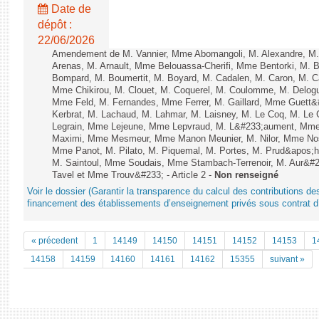
Date de
dépôt :
22/06/2026
Amendement de M. Vannier, Mme Abomangoli, M. Alexandre, M
Arenas, M. Arnault, Mme Belouassa-Cherifi, Mme Bentorki, M. Be
Bompard, M. Boumertit, M. Boyard, M. Cadalen, M. Caron, M. C
Mme Chikirou, M. Clouet, M. Coquerel, M. Coulomme, M. Delog
Mme Feld, M. Fernandes, Mme Ferrer, M. Gaillard, Mme Guet
Kerbrat, M. Lachaud, M. Lahmar, M. Laisney, M. Le Coq, M. Le
Legrain, Mme Lejeune, Mme Lepvraud, M. L&#233;aument, Mme
Maximi, Mme Mesmeur, Mme Manon Meunier, M. Nilor, Mme N
Mme Panot, M. Pilato, M. Piquemal, M. Portes, M. Prud&apos;h
M. Saintoul, Mme Soudais, Mme Stambach-Terrenoir, M. Aur&#2
Tavel et Mme Trouv&#233; - Article 2 -
Non renseigné
Voir le dossier (Garantir la transparence du calcul des contributions des 
financement des établissements d’enseignement privés sous contrat d’
« précedent
1
14149
14150
14151
14152
14153
1
14158
14159
14160
14161
14162
15355
suivant »