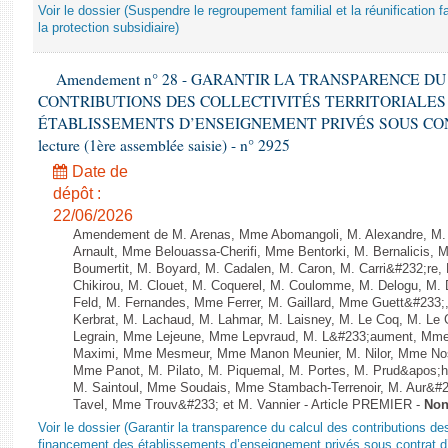
Voir le dossier (Suspendre le regroupement familial et la réunification f
la protection subsidiaire)
Amendement n° 28 - GARANTIR LA TRANSPARENCE D
CONTRIBUTIONS DES COLLECTIVITÉS TERRITORIALES
ÉTABLISSEMENTS D’ENSEIGNEMENT PRIVÉS SOUS CONT
lecture (1ère assemblée saisie) - n° 2925
Date de
dépôt :
22/06/2026
Amendement de M. Arenas, Mme Abomangoli, M. Alexandre, M.
Arnault, Mme Belouassa-Cherifi, Mme Bentorki, M. Bernalicis, 
Boumertit, M. Boyard, M. Cadalen, M. Caron, M. Carri&#232;re
Chikirou, M. Clouet, M. Coquerel, M. Coulomme, M. Delogu, M
Feld, M. Fernandes, Mme Ferrer, M. Gaillard, Mme Guett&#23
Kerbrat, M. Lachaud, M. Lahmar, M. Laisney, M. Le Coq, M. Le
Legrain, Mme Lejeune, Mme Lepvraud, M. L&#233;aument, Mme
Maximi, Mme Mesmeur, Mme Manon Meunier, M. Nilor, Mme N
Mme Panot, M. Pilato, M. Piquemal, M. Portes, M. Prud&apos;h
M. Saintoul, Mme Soudais, Mme Stambach-Terrenoir, M. Aur&#2
Tavel, Mme Trouv&#233; et M. Vannier - Article PREMIER -
Non
Voir le dossier (Garantir la transparence du calcul des contributions des 
financement des établissements d’enseignement privés sous contrat d’