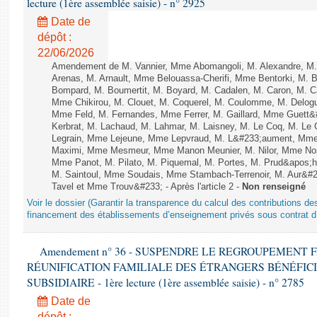
lecture (1ère assemblée saisie) - n° 2925
Date de
dépôt :
22/06/2026
Amendement de M. Vannier, Mme Abomangoli, M. Alexandre, M
Arenas, M. Arnault, Mme Belouassa-Cherifi, Mme Bentorki, M. Be
Bompard, M. Boumertit, M. Boyard, M. Cadalen, M. Caron, M. C
Mme Chikirou, M. Clouet, M. Coquerel, M. Coulomme, M. Delog
Mme Feld, M. Fernandes, Mme Ferrer, M. Gaillard, Mme Guet
Kerbrat, M. Lachaud, M. Lahmar, M. Laisney, M. Le Coq, M. Le
Legrain, Mme Lejeune, Mme Lepvraud, M. L&#233;aument, Mme
Maximi, Mme Mesmeur, Mme Manon Meunier, M. Nilor, Mme N
Mme Panot, M. Pilato, M. Piquemal, M. Portes, M. Prud&apos;h
M. Saintoul, Mme Soudais, Mme Stambach-Terrenoir, M. Aur&#2
Tavel et Mme Trouv&#233; - Après l'article 2 -
Non renseigné
Voir le dossier (Garantir la transparence du calcul des contributions des 
financement des établissements d’enseignement privés sous contrat d’
Amendement n° 36 - SUSPENDRE LE REGROUPEMENT 
RÉUNIFICATION FAMILIALE DES ÉTRANGERS BÉNÉFICI
SUBSIDIAIRE - 1ère lecture (1ère assemblée saisie) - n° 2785
Date de
dépôt :