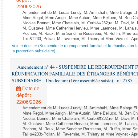
22/06/2026
Amendement de M. Lucas-Lundy, M. Amirshahi, Mme Balage El M
Mme Regol, Mme Arrighi, Mme Autain, Mme Belluco, M. Ben Che
Nicolas Bonnet, Mme Chatelain, M. Corbi&#232;re, M. Davi, M. 
M. Gustave, Mme Catherine Hervieu, Mme Laernoes, M. Lahai
Pochon, M. Raux, Mme Sandrine Rousseau, M. Ruffin, Mme S
Taill&#233;-Polian, M. Tavernier, M. Thierry et Mme Voynet - Ap
Voir le dossier (Suspendre le regroupement familial et la réunification f
la protection subsidiaire)
Amendement n° 44 - SUSPENDRE LE REGROUPEMENT 
RÉUNIFICATION FAMILIALE DES ÉTRANGERS BÉNÉFICI
SUBSIDIAIRE - 1ère lecture (1ère assemblée saisie) - n° 2785
Date de
dépôt :
22/06/2026
Amendement de M. Lucas-Lundy, M. Amirshahi, Mme Balage El M
Mme Regol, Mme Arrighi, Mme Autain, Mme Belluco, M. Ben Che
Nicolas Bonnet, Mme Chatelain, M. Corbi&#232;re, M. Davi, M. 
M. Gustave, Mme Catherine Hervieu, Mme Laernoes, M. Lahai
Pochon, M. Raux, Mme Sandrine Rousseau, M. Ruffin, Mme S
Taill&#233;-Polian, M. Tavernier, M. Thierry et Mme Voynet - Ap