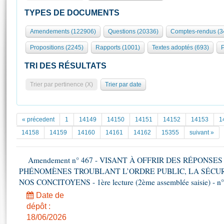
S'id
Présidence
Séance publique
Rôle et pouvoirs de l'Assemblée
Visiter l'Assemblée
TYPES DE DOCUMENTS
Fiches « Connaissance de l’Assemblée »
577 députés
Commissions et autres organes
Visite virtuelle du palais Bourbon
Amendements (122906)
Questions (20336)
Comptes-rendus (3
Organisation de l'Assemblée
Groupes politiques
Europe et International
Assister à une séance
Mot
Propositions (2245)
Rapports (1001)
Textes adoptés (693)
P
Présidence
Conférence des Présidents
Bureau
Collège des Ques
Élections législatives
Contrôle et évaluation
Accès des chercheurs à l’Assemblée
TRI DES RÉSULTATS
Congrès
Les évènements
S'inscrire
Trier par pertinence (X)
Trier par date
Pétitions
Statistiques et chiffres clés
Transparence et déontologie
Vous n'ave
Patrimoine
E
Documents de référence
« précedent
1
14149
14150
14151
14152
14153
1
La Bibliothèque
( Constitution | Règlement de l'Assemblée ... )
Documents parlementaires
14158
14159
14160
14161
14162
15355
suivant »
Les archives
Projets de loi
Contacts et plan d'accès
Amendement n° 467 - VISANT À OFFRIR DES RÉPONS
Propositions de loi
Histoire
PHÉNOMÈNES TROUBLANT L’ORDRE PUBLIC, LA SÉCUR
Photos libres de droit
Amendements
Juniors
NOS CONCITOYENS - 1ère lecture (2ème assemblée saisie) - n
Textes adoptés
Anciennes législatures
Date de
dépôt :
Liens vers les sites publics
Rapports d'information
18/06/2026