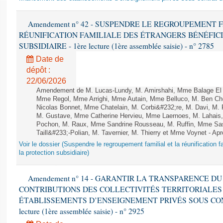
Amendement n° 42 - SUSPENDRE LE REGROUPEMENT 
RÉUNIFICATION FAMILIALE DES ÉTRANGERS BÉNÉFICI
SUBSIDIAIRE - 1ère lecture (1ère assemblée saisie) - n° 2785
Date de
dépôt :
22/06/2026
Amendement de M. Lucas-Lundy, M. Amirshahi, Mme Balage El M
Mme Regol, Mme Arrighi, Mme Autain, Mme Belluco, M. Ben Che
Nicolas Bonnet, Mme Chatelain, M. Corbi&#232;re, M. Davi, M. 
M. Gustave, Mme Catherine Hervieu, Mme Laernoes, M. Lahai
Pochon, M. Raux, Mme Sandrine Rousseau, M. Ruffin, Mme S
Taill&#233;-Polian, M. Tavernier, M. Thierry et Mme Voynet - Ap
Voir le dossier (Suspendre le regroupement familial et la réunification f
la protection subsidiaire)
Amendement n° 14 - GARANTIR LA TRANSPARENCE D
CONTRIBUTIONS DES COLLECTIVITÉS TERRITORIALES
ÉTABLISSEMENTS D’ENSEIGNEMENT PRIVÉS SOUS CONT
lecture (1ère assemblée saisie) - n° 2925