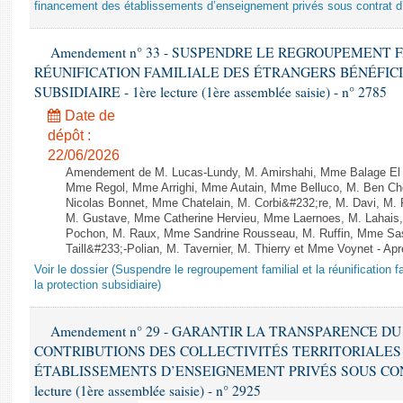
financement des établissements d’enseignement privés sous contrat d’
Amendement n° 33 - SUSPENDRE LE REGROUPEMENT 
RÉUNIFICATION FAMILIALE DES ÉTRANGERS BÉNÉFICI
SUBSIDIAIRE - 1ère lecture (1ère assemblée saisie) - n° 2785
Date de
dépôt :
22/06/2026
Amendement de M. Lucas-Lundy, M. Amirshahi, Mme Balage El M
Mme Regol, Mme Arrighi, Mme Autain, Mme Belluco, M. Ben Che
Nicolas Bonnet, Mme Chatelain, M. Corbi&#232;re, M. Davi, M. 
M. Gustave, Mme Catherine Hervieu, Mme Laernoes, M. Lahai
Pochon, M. Raux, Mme Sandrine Rousseau, M. Ruffin, Mme S
Taill&#233;-Polian, M. Tavernier, M. Thierry et Mme Voynet - Ap
Voir le dossier (Suspendre le regroupement familial et la réunification f
la protection subsidiaire)
Amendement n° 29 - GARANTIR LA TRANSPARENCE D
CONTRIBUTIONS DES COLLECTIVITÉS TERRITORIALES
ÉTABLISSEMENTS D’ENSEIGNEMENT PRIVÉS SOUS CONT
lecture (1ère assemblée saisie) - n° 2925