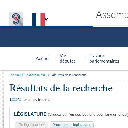
Assemb
Accèder à
la page
Vos
Travaux
Accueil
d'accueil
députés
parlementaires
Vous
Accueil
Recherche sur...
Résultats de la recherche
êtes
Résultats de la recherche
Général
ici
CONNEX
TRAVA
CONNA
DÉC
:
153545
résultats trouvés
LÉGISLATURE
(Cliquez sur l'un des boutons pour faire un choix
17e législature (X)
Précédentes législatures