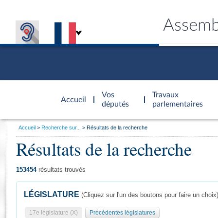
Assemb
Accèder à
la page
Vos
Travaux
Accueil
d'accueil
députés
parlementaires
Vous
Accueil
Recherche sur...
Résultats de la recherche
êtes
Résultats de la recherche
Général
ici
CONNEX
TRAVA
CONNA
DÉC
:
153454
résultats trouvés
LÉGISLATURE
(Cliquez sur l'un des boutons pour faire un choix
17e législature (X)
Précédentes législatures