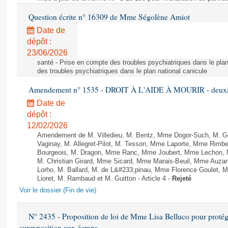
Question écrite n° 16309 de Mme Ségolène Amiot
Date de
dépôt :
23/06/2026
santé - Prise en compte des troubles psychiatriques dans le plan
des troubles psychiatriques dans le plan national canicule
Amendement n° 1535 - DROIT À L'AIDE À MOURIR - deuxièm
Date de
dépôt :
12/02/2026
Amendement de M. Villedieu, M. Bentz, Mme Dogor-Such, M. G
Vaginay, M. Allegret-Pilot, M. Tesson, Mme Laporte, Mme Rimbe
Bourgeois, M. Dragon, Mme Ranc, Mme Joubert, Mme Lechon, M
M. Christian Girard, Mme Sicard, Mme Marais-Beuil, Mme Au
Lorho, M. Ballard, M. de L&#233;pinau, Mme Florence Goulet, 
Lioret, M. Rambaud et M. Guitton - Article 4 -
Rejeté
Voir le dossier (Fin de vie)
N° 2435 - Proposition de loi de Mme Lisa Belluco pour protége
surexposition aux écrans