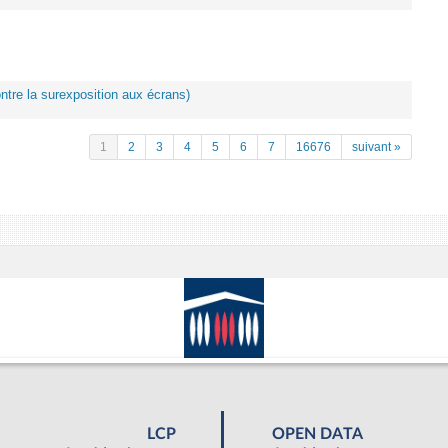
ontre la surexposition aux écrans)
1
2
3
4
5
6
7
16676
suivant »
LCP
OPEN DATA