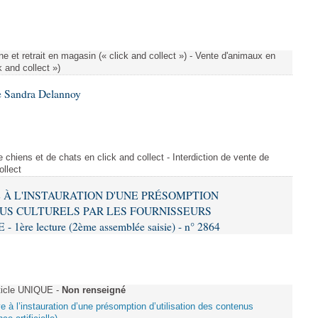
e et retrait en magasin (« click and collect ») - Vente d'animaux en
k and collect »)
e Sandra Delannoy
 chiens et de chats en click and collect - Interdiction de vente de
ollect
VE À L'INSTAURATION D'UNE PRÉSOMPTION
US CULTURELS PAR LES FOURNISSEURS
re lecture (2ème assemblée saisie) - n° 2864
ticle UNIQUE -
Non renseigné
ive à l’instauration d’une présomption d’utilisation des contenus