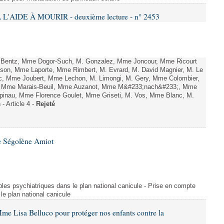
L'AIDE À MOURIR - deuxième lecture - n° 2453
. Bentz, Mme Dogor-Such, M. Gonzalez, Mme Joncour, Mme Ricourt
Tesson, Mme Laporte, Mme Rimbert, M. Evrard, M. David Magnier, M. Le
c, Mme Joubert, Mme Lechon, M. Limongi, M. Gery, Mme Colombier,
rd, Mme Marais-Beuil, Mme Auzanot, Mme M&#233;nach&#233;, Mme
;pinau, Mme Florence Goulet, Mme Griseti, M. Vos, Mme Blanc, M.
- Article 4 -
Rejeté
e Ségolène Amiot
les psychiatriques dans le plan national canicule - Prise en compte
le plan national canicule
me Lisa Belluco pour protéger nos enfants contre la