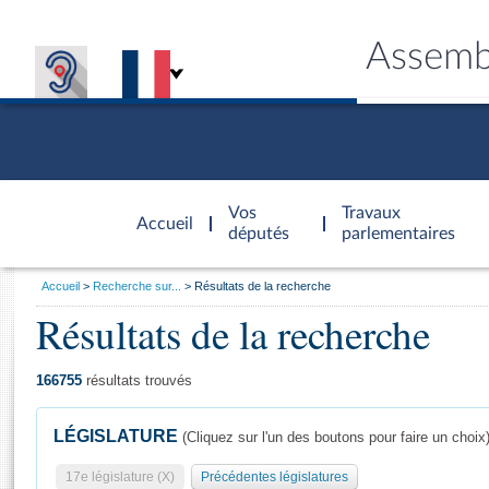
Assemb
Accèder à
la page
Vos
Travaux
Accueil
d'accueil
députés
parlementaires
Vous
Accueil
Recherche sur...
Résultats de la recherche
êtes
Résultats de la recherche
Général
ici
CONNEX
TRAVA
CONNA
DÉC
:
166755
résultats trouvés
LÉGISLATURE
(Cliquez sur l'un des boutons pour faire un choix
17e législature (X)
Précédentes législatures