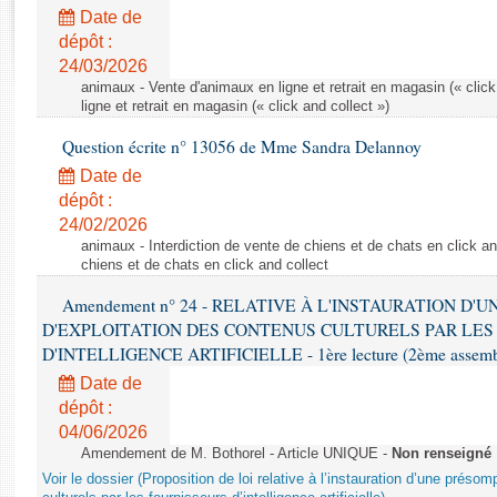
Rapports d'enquête
Date de
Rapports législatifs
dépôt :
Rapports sur l'application des lois
24/03/2026
Baromètre de l’application des lois
animaux - Vente d'animaux en ligne et retrait en magasin (« click
ligne et retrait en magasin (« click and collect »)
Question écrite n° 13056 de Mme Sandra Delannoy
Dossiers législatifs
Date de
Budget et sécurité sociale
dépôt :
Questions écrites et orales
24/02/2026
Comptes rendus des débats
animaux - Interdiction de vente de chiens et de chats en click and
chiens et de chats en click and collect
Amendement n° 24 - RELATIVE À L'INSTAURATION D'
D'EXPLOITATION DES CONTENUS CULTURELS PAR LES
D'INTELLIGENCE ARTIFICIELLE - 1ère lecture (2ème assemblé
Date de
dépôt :
04/06/2026
Amendement de M. Bothorel - Article UNIQUE -
Non renseigné
Voir le dossier (Proposition de loi relative à l’instauration d’une présom