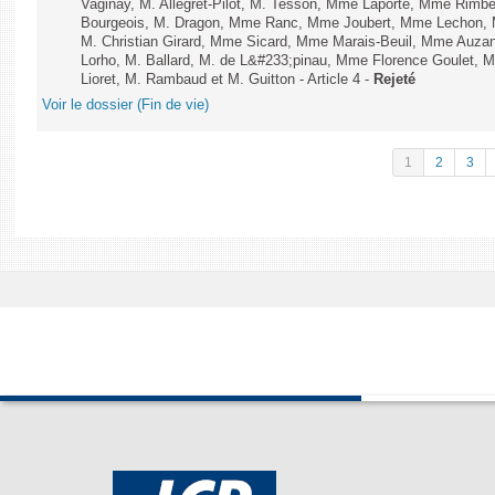
Vaginay, M. Allegret-Pilot, M. Tesson, Mme Laporte, Mme Rimbe
Bourgeois, M. Dragon, Mme Ranc, Mme Joubert, Mme Lechon, M
M. Christian Girard, Mme Sicard, Mme Marais-Beuil, Mme Au
Lorho, M. Ballard, M. de L&#233;pinau, Mme Florence Goulet, 
Lioret, M. Rambaud et M. Guitton - Article 4 -
Rejeté
Voir le dossier (Fin de vie)
1
2
3