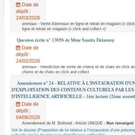
Rapports d'enquête
Date de
Rapports législatifs
dépôt :
Rapports sur l'application des lois
24/03/2026
Baromètre de l’application des lois
animaux - Vente d'animaux en ligne et retrait en magasin (« click
ligne et retrait en magasin (« click and collect »)
Question écrite n° 13056 de Mme Sandra Delannoy
Dossiers législatifs
Date de
Budget et sécurité sociale
dépôt :
Questions écrites et orales
24/02/2026
Comptes rendus des débats
animaux - Interdiction de vente de chiens et de chats en click and
chiens et de chats en click and collect
Amendement n° 24 - RELATIVE À L'INSTAURATION D'
D'EXPLOITATION DES CONTENUS CULTURELS PAR LES
D'INTELLIGENCE ARTIFICIELLE - 1ère lecture (2ème assemblé
Date de
dépôt :
04/06/2026
Amendement de M. Bothorel - Article UNIQUE -
Non renseigné
Voir le dossier (Proposition de loi relative à l’instauration d’une présom