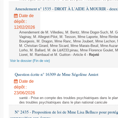
Amendement n° 1535 - DROIT À L'AIDE À MOURIR - deuxièm
Date de
dépôt :
12/02/2026
Amendement de M. Villedieu, M. Bentz, Mme Dogor-Such, M. G
Vaginay, M. Allegret-Pilot, M. Tesson, Mme Laporte, Mme Rimbe
Bourgeois, M. Dragon, Mme Ranc, Mme Joubert, Mme Lechon, M
M. Christian Girard, Mme Sicard, Mme Marais-Beuil, Mme Au
Lorho, M. Ballard, M. de L&#233;pinau, Mme Florence Goulet, 
Lioret, M. Rambaud et M. Guitton - Article 4 -
Rejeté
Voir le dossier (Fin de vie)
Question écrite n° 16309 de Mme Ségolène Amiot
Date de
dépôt :
23/06/2026
santé - Prise en compte des troubles psychiatriques dans le plan
des troubles psychiatriques dans le plan national canicule
N° 2435 - Proposition de loi de Mme Lisa Belluco pour protége
surexposition aux écrans