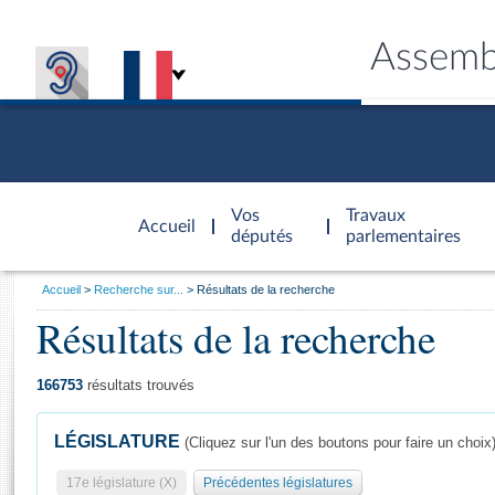
Assemb
Accèder à
la page
Vos
Travaux
Accueil
d'accueil
députés
parlementaires
Vous
Accueil
Recherche sur...
Résultats de la recherche
êtes
Résultats de la recherche
Général
ici
CONNEX
TRAVA
CONNA
DÉC
:
166753
résultats trouvés
LÉGISLATURE
(Cliquez sur l'un des boutons pour faire un choix
17e législature (X)
Précédentes législatures