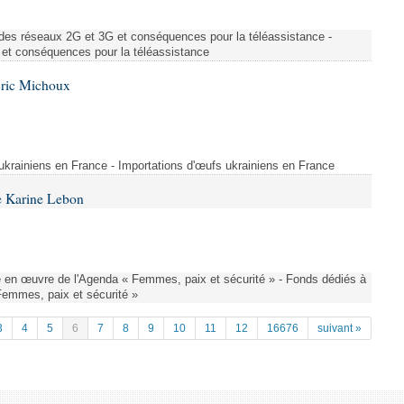
des réseaux 2G et 3G et conséquences pour la téléassistance -
et conséquences pour la téléassistance
Éric Michoux
 ukrainiens en France - Importations d'œufs ukrainiens en France
e Karine Lebon
 en œuvre de l'Agenda « Femmes, paix et sécurité » - Fonds dédiés à
Femmes, paix et sécurité »
3
4
5
6
7
8
9
10
11
12
16676
suivant »