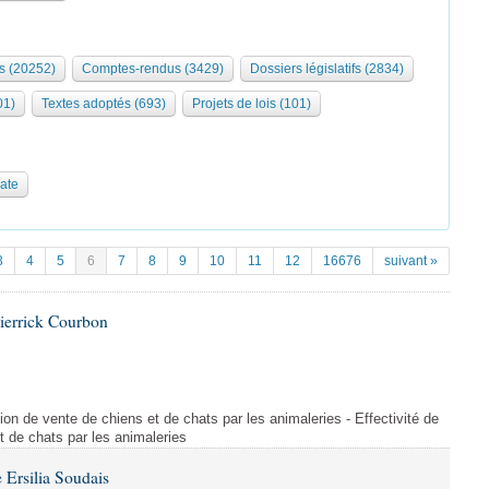
s (20252)
Comptes-rendus (3429)
Dossiers législatifs (2834)
01)
Textes adoptés (693)
Projets de lois (101)
date
3
4
5
6
7
8
9
10
11
12
16676
suivant »
ierrick Courbon
ction de vente de chiens et de chats par les animaleries - Effectivité de
et de chats par les animaleries
Ersilia Soudais