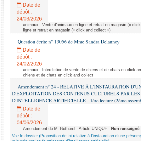
Rapports d'enquête
Date de
Rapports législatifs
dépôt :
Rapports sur l'application des lois
24/03/2026
Baromètre de l’application des lois
animaux - Vente d'animaux en ligne et retrait en magasin (« click
ligne et retrait en magasin (« click and collect »)
Question écrite n° 13056 de Mme Sandra Delannoy
Dossiers législatifs
Date de
Budget et sécurité sociale
dépôt :
Questions écrites et orales
24/02/2026
Comptes rendus des débats
animaux - Interdiction de vente de chiens et de chats en click and
chiens et de chats en click and collect
Amendement n° 24 - RELATIVE À L'INSTAURATION D'
D'EXPLOITATION DES CONTENUS CULTURELS PAR LES
D'INTELLIGENCE ARTIFICIELLE - 1ère lecture (2ème assemblé
Date de
dépôt :
04/06/2026
Amendement de M. Bothorel - Article UNIQUE -
Non renseigné
Voir le dossier (Proposition de loi relative à l’instauration d’une présom