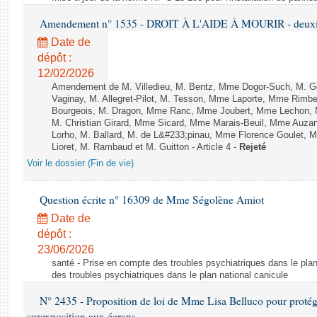
Amendement n° 1535 - DROIT À L'AIDE À MOURIR - deuxièm
Date de
dépôt :
12/02/2026
Amendement de M. Villedieu, M. Bentz, Mme Dogor-Such, M. G
Vaginay, M. Allegret-Pilot, M. Tesson, Mme Laporte, Mme Rimbe
Bourgeois, M. Dragon, Mme Ranc, Mme Joubert, Mme Lechon, M
M. Christian Girard, Mme Sicard, Mme Marais-Beuil, Mme Au
Lorho, M. Ballard, M. de L&#233;pinau, Mme Florence Goulet, 
Lioret, M. Rambaud et M. Guitton - Article 4 -
Rejeté
Voir le dossier (Fin de vie)
Question écrite n° 16309 de Mme Ségolène Amiot
Date de
dépôt :
23/06/2026
santé - Prise en compte des troubles psychiatriques dans le plan
des troubles psychiatriques dans le plan national canicule
N° 2435 - Proposition de loi de Mme Lisa Belluco pour protége
surexposition aux écrans