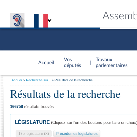
Assemb
Accèder à
la page
Vos
Travaux
Accueil
d'accueil
députés
parlementaires
Vous
Accueil
Recherche sur...
Résultats de la recherche
êtes
Résultats de la recherche
Général
ici
CONNEX
TRAVA
CONNA
DÉC
:
166758
résultats trouvés
LÉGISLATURE
(Cliquez sur l'un des boutons pour faire un choix
17e législature (X)
Précédentes législatures