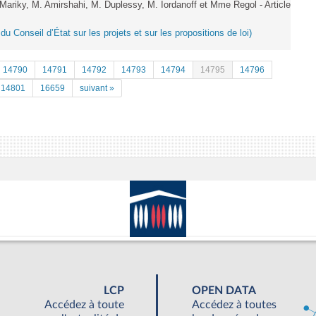
iky, M. Amirshahi, M. Duplessy, M. Iordanoff et Mme Regol - Article
du Conseil d’État sur les projets et sur les propositions de loi)
14790
14791
14792
14793
14794
14795
14796
14801
16659
suivant »
LCP
OPEN DATA
Accédez à toute
Accédez à toutes