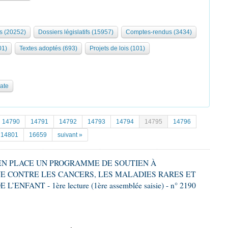
s (20252)
Dossiers législatifs (15957)
Comptes-rendus (3434)
01)
Textes adoptés (693)
Projets de lois (101)
date
14790
14791
14792
14793
14794
14795
14796
14801
16659
suivant »
E EN PLACE UN PROGRAMME DE SOUTIEN À
E CONTRE LES CANCERS, LES MALADIES RARES ET
FANT - 1ère lecture (1ère assemblée saisie) - n° 2190