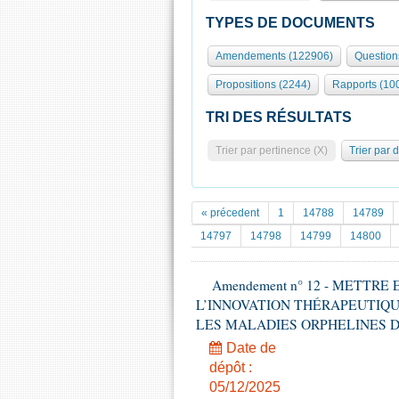
TYPES DE DOCUMENTS
Amendements (122906)
Question
Propositions (2244)
Rapports (10
TRI DES RÉSULTATS
Trier par pertinence (X)
Trier par 
« précedent
1
14788
14789
14797
14798
14799
14800
Amendement n° 12 - METTR
L’INNOVATION THÉRAPEUTIQU
LES MALADIES ORPHELINES DE L’EN
Date de
dépôt :
05/12/2025