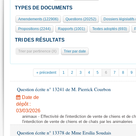
S'id
Présidence
Séance publique
Rôle et pouvoirs de l'Assemblée
Visiter l'Assemblée
TYPES DE DOCUMENTS
Fiches « Connaissance de l’Assemblée »
577 députés
Commissions et autres organes
Visite virtuelle du palais Bourbon
Amendements (122906)
Questions (20252)
Dossiers législatifs
Organisation de l'Assemblée
Groupes politiques
Europe et International
Assister à une séance
Mot
Propositions (2244)
Rapports (1001)
Textes adoptés (693)
P
Présidence
Conférence des Présidents
Bureau
Collège des Ques
Élections législatives
Contrôle et évaluation
Accès des chercheurs à l’Assemblée
TRI DES RÉSULTATS
Congrès
Les évènements
S'inscrire
Trier par pertinence (X)
Trier par date
Pétitions
Statistiques et chiffres clés
Transparence et déontologie
Vous n'ave
Patrimoine
E
Documents de référence
« précedent
1
2
3
4
5
6
7
8
9
La Bibliothèque
( Constitution | Règlement de l'Assemblée ... )
Documents parlementaires
Les archives
Question écrite n° 13241 de M. Pierrick Courbon
Projets de loi
Contacts et plan d'accès
Date de
Propositions de loi
Histoire
Photos libres de droit
dépôt :
Amendements
Juniors
03/03/2026
Textes adoptés
animaux - Effectivité de l'interdiction de vente de chiens et de ch
Anciennes législatures
l'interdiction de vente de chiens et de chats par les animaleries
Liens vers les sites publics
Rapports d'information
Question écrite n° 13378 de Mme Ersilia Soudais