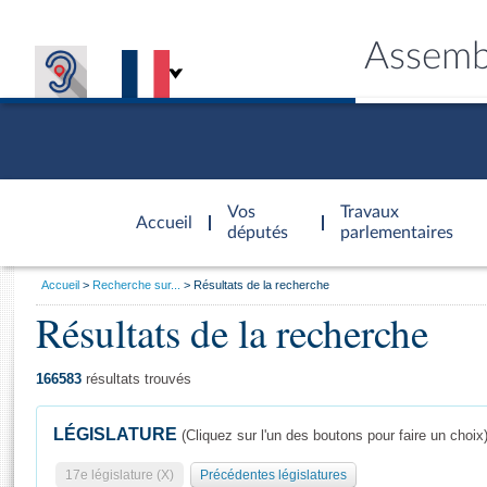
Assemb
Accèder à
la page
Vos
Travaux
Accueil
d'accueil
députés
parlementaires
Vous
Accueil
Recherche sur...
Résultats de la recherche
êtes
Résultats de la recherche
Général
ici
CONNEX
TRAVA
CONNA
DÉC
:
166583
résultats trouvés
LÉGISLATURE
(Cliquez sur l'un des boutons pour faire un choix
17e législature (X)
Précédentes législatures