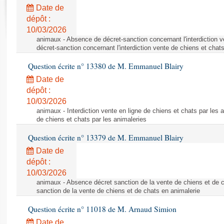
Rapports d'enquête
Date de
Rapports législatifs
dépôt :
Rapports sur l'application des lois
10/03/2026
Baromètre de l’application des lois
animaux - Absence de décret-sanction concernant l'interdiction 
décret-sanction concernant l'interdiction vente de chiens et chat
Question écrite n° 13380 de M. Emmanuel Blairy
Dossiers législatifs
Date de
Budget et sécurité sociale
dépôt :
Questions écrites et orales
10/03/2026
Comptes rendus des débats
animaux - Interdiction vente en ligne de chiens et chats par les a
de chiens et chats par les animaleries
Question écrite n° 13379 de M. Emmanuel Blairy
Date de
dépôt :
10/03/2026
animaux - Absence décret sanction de la vente de chiens et de 
sanction de la vente de chiens et de chats en animalerie
Question écrite n° 11018 de M. Arnaud Simion
Date de