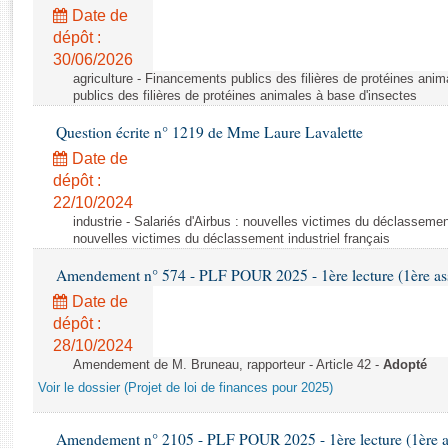
Rapports d'enquête
Date de
Rapports législatifs
dépôt :
Rapports sur l'application des lois
30/06/2026
Baromètre de l’application des lois
agriculture - Financements publics des filières de protéines ani
publics des filières de protéines animales à base d'insectes
Question écrite n° 1219 de Mme Laure Lavalette
Dossiers législatifs
Date de
Budget et sécurité sociale
dépôt :
Questions écrites et orales
22/10/2024
Comptes rendus des débats
industrie - Salariés d'Airbus : nouvelles victimes du déclassement 
nouvelles victimes du déclassement industriel français
Amendement n° 574 - PLF POUR 2025 - 1ère lecture (1ère ass
Date de
dépôt :
28/10/2024
Amendement de M. Bruneau, rapporteur - Article 42 -
Adopté
Voir le dossier (Projet de loi de finances pour 2025)
Amendement n° 2105 - PLF POUR 2025 - 1ère lecture (1ère as