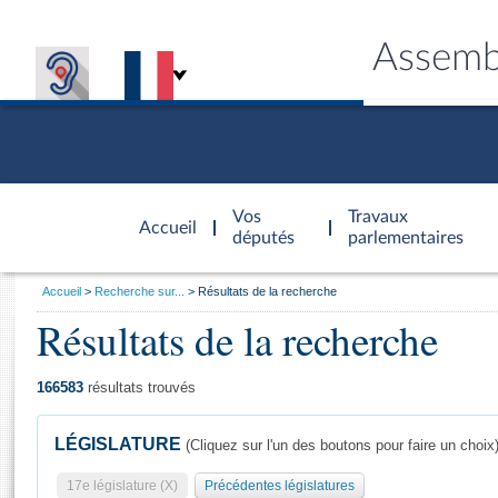
Assemb
Accèder à
la page
Vos
Travaux
Accueil
d'accueil
députés
parlementaires
Vous
Accueil
Recherche sur...
Résultats de la recherche
êtes
Résultats de la recherche
Général
ici
CONNEX
TRAVA
CONNA
DÉC
:
166583
résultats trouvés
LÉGISLATURE
(Cliquez sur l'un des boutons pour faire un choix
17e législature (X)
Précédentes législatures