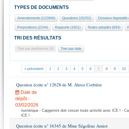
S'id
Présidence
Séance publique
Rôle et pouvoirs de l'Assemblée
Visiter l'Assemblée
TYPES DE DOCUMENTS
Fiches « Connaissance de l’Assemblée »
577 députés
Commissions et autres organes
Visite virtuelle du palais Bourbon
Amendements (122906)
Questions (20252)
Dossiers législatifs
Organisation de l'Assemblée
Groupes politiques
Europe et International
Assister à une séance
Mot
Propositions (2244)
Rapports (1001)
Textes adoptés (693)
P
Présidence
Conférence des Présidents
Bureau
Collège des Ques
Élections législatives
Contrôle et évaluation
Accès des chercheurs à l’Assemblée
TRI DES RÉSULTATS
Congrès
Les évènements
S'inscrire
Trier par pertinence (X)
Trier par date
Pétitions
Statistiques et chiffres clés
Transparence et déontologie
Vous n'ave
Patrimoine
E
Documents de référence
« précedent
1
2
3
4
5
6
7
8
9
10
La Bibliothèque
( Constitution | Règlement de l'Assemblée ... )
Documents parlementaires
Les archives
Question écrite n° 12628 de M. Alexis Corbière
Projets de loi
Contacts et plan d'accès
Date de
Propositions de loi
Histoire
Photos libres de droit
dépôt :
Amendements
Juniors
03/02/2026
Textes adoptés
numérique - Capgemini doit cesser toute activité avec ICE ! - Ca
Anciennes législatures
ICE !
Liens vers les sites publics
Rapports d'information
Question écrite n° 16345 de Mme Ségolène Amiot