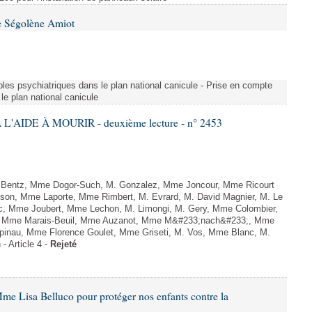
e Ségolène Amiot
les psychiatriques dans le plan national canicule - Prise en compte
le plan national canicule
L'AIDE À MOURIR - deuxième lecture - n° 2453
. Bentz, Mme Dogor-Such, M. Gonzalez, Mme Joncour, Mme Ricourt
Tesson, Mme Laporte, Mme Rimbert, M. Evrard, M. David Magnier, M. Le
c, Mme Joubert, Mme Lechon, M. Limongi, M. Gery, Mme Colombier,
rd, Mme Marais-Beuil, Mme Auzanot, Mme M&#233;nach&#233;, Mme
;pinau, Mme Florence Goulet, Mme Griseti, M. Vos, Mme Blanc, M.
- Article 4 -
Rejeté
me Lisa Belluco pour protéger nos enfants contre la