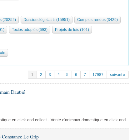
s (20252)
Dossiers législatifs (15951)
Comptes-rendus (3429)
01)
Textes adoptés (693)
Projets de lois (101)
date
1
2
3
4
5
6
7
17987
suivant »
omain Daubié
ique en click and collect - Vente d'animaux domestique en click and
 Constance Le Grip