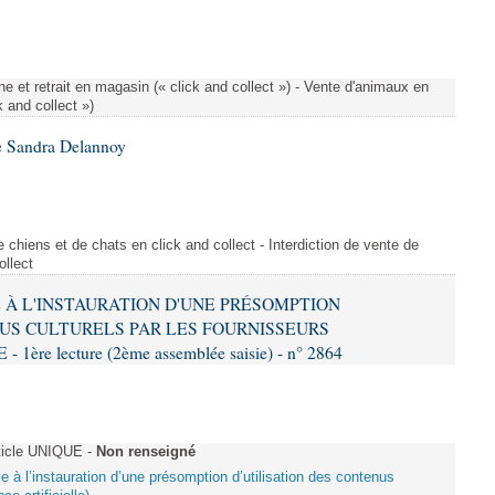
e et retrait en magasin (« click and collect ») - Vente d'animaux en
k and collect »)
e Sandra Delannoy
 chiens et de chats en click and collect - Interdiction de vente de
ollect
VE À L'INSTAURATION D'UNE PRÉSOMPTION
US CULTURELS PAR LES FOURNISSEURS
re lecture (2ème assemblée saisie) - n° 2864
ticle UNIQUE -
Non renseigné
ive à l’instauration d’une présomption d’utilisation des contenus