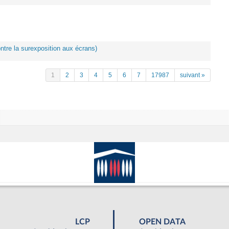
ontre la surexposition aux écrans)
1
2
3
4
5
6
7
17987
suivant »
LCP
OPEN DATA