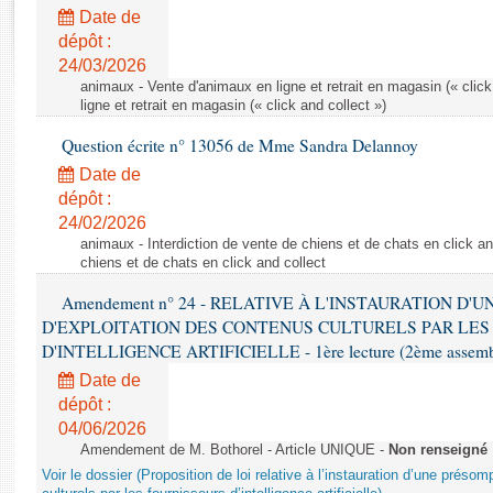
Rapports d'enquête
Date de
Rapports législatifs
dépôt :
Rapports sur l'application des lois
24/03/2026
Baromètre de l’application des lois
animaux - Vente d'animaux en ligne et retrait en magasin (« click
ligne et retrait en magasin (« click and collect »)
Question écrite n° 13056 de Mme Sandra Delannoy
Dossiers législatifs
Date de
Budget et sécurité sociale
dépôt :
Questions écrites et orales
24/02/2026
Comptes rendus des débats
animaux - Interdiction de vente de chiens et de chats en click and
chiens et de chats en click and collect
Amendement n° 24 - RELATIVE À L'INSTAURATION D'
D'EXPLOITATION DES CONTENUS CULTURELS PAR LES
D'INTELLIGENCE ARTIFICIELLE - 1ère lecture (2ème assemblé
Date de
dépôt :
04/06/2026
Amendement de M. Bothorel - Article UNIQUE -
Non renseigné
Voir le dossier (Proposition de loi relative à l’instauration d’une présom