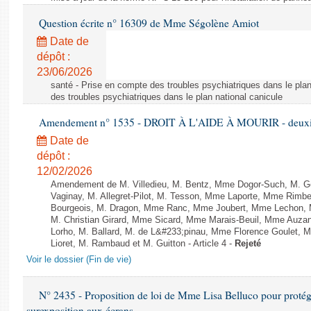
Question écrite n° 16309 de Mme Ségolène Amiot
Date de
dépôt :
23/06/2026
santé - Prise en compte des troubles psychiatriques dans le plan
des troubles psychiatriques dans le plan national canicule
Amendement n° 1535 - DROIT À L'AIDE À MOURIR - deuxièm
Date de
dépôt :
12/02/2026
Amendement de M. Villedieu, M. Bentz, Mme Dogor-Such, M. G
Vaginay, M. Allegret-Pilot, M. Tesson, Mme Laporte, Mme Rimbe
Bourgeois, M. Dragon, Mme Ranc, Mme Joubert, Mme Lechon, M
M. Christian Girard, Mme Sicard, Mme Marais-Beuil, Mme Au
Lorho, M. Ballard, M. de L&#233;pinau, Mme Florence Goulet, 
Lioret, M. Rambaud et M. Guitton - Article 4 -
Rejeté
Voir le dossier (Fin de vie)
N° 2435 - Proposition de loi de Mme Lisa Belluco pour protége
surexposition aux écrans