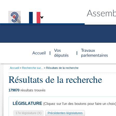
Assemb
Accèder à
la page
Vos
Travaux
Accueil
d'accueil
députés
parlementaires
Vous
Accueil
Recherche sur...
Résultats de la recherche
êtes
Résultats de la recherche
Général
ici
CONNEX
TRAVA
CONNA
DÉC
:
179870
résultats trouvés
LÉGISLATURE
(Cliquez sur l'un des boutons pour faire un choix
17e législature (X)
Précédentes législatures