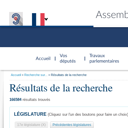
Assemb
Accèder à
la page
Vos
Travaux
Accueil
d'accueil
députés
parlementaires
Vous
Accueil
Recherche sur...
Résultats de la recherche
êtes
Résultats de la recherche
Général
ici
CONNEX
TRAVA
CONNA
DÉC
:
166584
résultats trouvés
LÉGISLATURE
(Cliquez sur l'un des boutons pour faire un choix
17e législature (X)
Précédentes législatures