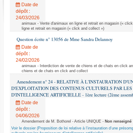
Rapports d'enquête
Date de
Rapports législatifs
dépôt :
Rapports sur l'application des lois
24/03/2026
Baromètre de l’application des lois
animaux - Vente d'animaux en ligne et retrait en magasin (« click
ligne et retrait en magasin (« click and collect »)
Question écrite n° 13056 de Mme Sandra Delannoy
Dossiers législatifs
Date de
Budget et sécurité sociale
dépôt :
Questions écrites et orales
24/02/2026
Comptes rendus des débats
animaux - Interdiction de vente de chiens et de chats en click and
chiens et de chats en click and collect
Amendement n° 24 - RELATIVE À L'INSTAURATION D'
D'EXPLOITATION DES CONTENUS CULTURELS PAR LES
D'INTELLIGENCE ARTIFICIELLE - 1ère lecture (2ème assemblé
Date de
dépôt :
04/06/2026
Amendement de M. Bothorel - Article UNIQUE -
Non renseigné
Voir le dossier (Proposition de loi relative à l’instauration d’une présom