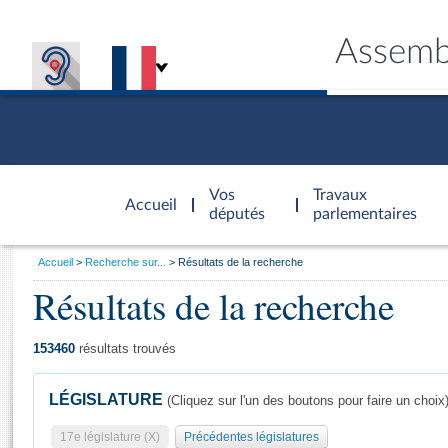
Assemb
Accèder à
la page
Vos
Travaux
Accueil
d'accueil
députés
parlementaires
Vous
Accueil
Recherche sur...
Résultats de la recherche
êtes
Résultats de la recherche
Général
ici
CONNEX
TRAVA
CONNA
DÉC
:
153460
résultats trouvés
LÉGISLATURE
(Cliquez sur l'un des boutons pour faire un choix
17e législature (X)
Précédentes législatures