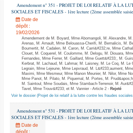
Amendement n° 351 - PROJET DE LOI RELATIF À LA 
SOCIALES ET FISCALES - 1ère lecture (2ème assemblée saisie)
Date de
dépôt :
19/02/2026
Amendement de M. Boyard, Mme Abomangoli, M. Alexandre, M
Arenas, M. Arnault, Mme Belouassa-Cherifi, M. Bernalicis, M. 
Boumertit, M. Cadalen, M. Caron, M. Carri&#232;re, Mme Catha
Clouet, M. Coquerel, M. Coulomme, M. Delogu, M. Diouara, Mm
Fernandes, Mme Ferrer, M. Gaillard, Mme Guett&#233;, M. Gu
Kerbrat, M. Lachaud, M. Lahmar, M. Laisney, M. Le Coq, M. Le
Legrain, Mme Lejeune, Mme Lepvraud, M. L&#233;aument, Mme
Maximi, Mme Mesmeur, Mme Manon Meunier, M. Nilor, Mme N
Mme Panot, M. Pilato, M. Piquemal, M. Portes, M. Prud&apos;h
M. Saintoul, Mme Soudais, Mme Stambach-Terrenoir, M. Aur&#2
Tavel, Mme Trouv&#233; et M. Vannier - Article 2 -
Rejeté
Voir le dossier (Projet de loi relatif à la lutte contre les fraudes sociales
Amendement n° 531 - PROJET DE LOI RELATIF À LA 
SOCIALES ET FISCALES - 1ère lecture (2ème assemblée saisie)
Date de
dépôt :