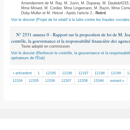
Amendement de M. Ray, M. Juvin, M. Duparay, M. Daubi&#233;,
Mme Minard, M. Cordier, Mme Lingemann, M. Bazin, Mme Corn
Duby-Muller et M. Hetzel - Après l'article 2 -
Retiré
Voir le dossier (Projet de loi relatif à la lutte contre les fraudes sociales
N° 2531 annexe 0 - Rapport sur la proposition de loi de M. Jean
contrôle, la gouvernance et la responsabilité financière des agence
Texte adopté en commission
Voir le dossier (Renforcer le contrôle, la gouvernance et la responsabil
opérateurs de l'État)
« précedent
1
12195
12196
12197
12198
12199
1
12204
12205
12206
12207
12208
15346
suivant »