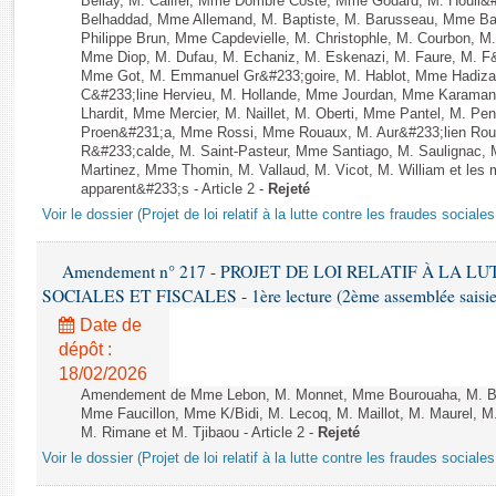
Bellay, M. Califer, Mme Dombre Coste, Mme Godard, M. Houli&#
Rapports d'enquête
Belhaddad, Mme Allemand, M. Baptiste, M. Barusseau, Mme Bat
Rapports législatifs
Philippe Brun, Mme Capdevielle, M. Christophle, M. Courbon, M. 
Mme Diop, M. Dufau, M. Echaniz, M. Eskenazi, M. Faure, M. F
Rapports sur l'application des lois
Mme Got, M. Emmanuel Gr&#233;goire, M. Hablot, Mme Hadiz
Baromètre de l’application des lois
C&#233;line Hervieu, M. Hollande, Mme Jourdan, Mme Karamanl
Lhardit, Mme Mercier, M. Naillet, M. Oberti, Mme Pantel, M. Pen
Proen&#231;a, Mme Rossi, Mme Rouaux, M. Aur&#233;lien Ro
Dossiers législatifs
R&#233;calde, M. Saint-Pasteur, Mme Santiago, M. Saulignac, 
Martinez, Mme Thomin, M. Vallaud, M. Vicot, M. William et les 
Budget et sécurité sociale
apparent&#233;s - Article 2 -
Rejeté
Questions écrites et orales
Voir le dossier (Projet de loi relatif à la lutte contre les fraudes sociales
Comptes rendus des débats
Amendement n° 217 - PROJET DE LOI RELATIF À LA 
SOCIALES ET FISCALES - 1ère lecture (2ème assemblée saisie)
Date de
dépôt :
18/02/2026
Amendement de Mme Lebon, M. Monnet, Mme Bourouaha, M. Bru
Mme Faucillon, Mme K/Bidi, M. Lecoq, M. Maillot, M. Maurel, M
M. Rimane et M. Tjibaou - Article 2 -
Rejeté
Voir le dossier (Projet de loi relatif à la lutte contre les fraudes sociales