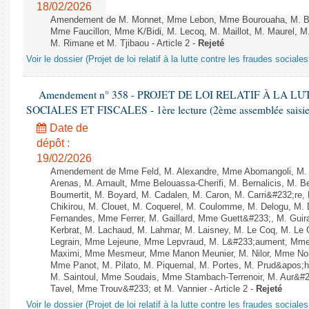
18/02/2026
Amendement de M. Monnet, Mme Lebon, Mme Bourouaha, M. Bru
Mme Faucillon, Mme K/Bidi, M. Lecoq, M. Maillot, M. Maurel, M
M. Rimane et M. Tjibaou - Article 2 -
Rejeté
Voir le dossier (Projet de loi relatif à la lutte contre les fraudes sociales
Amendement n° 358 - PROJET DE LOI RELATIF À LA 
SOCIALES ET FISCALES - 1ère lecture (2ème assemblée saisie)
Date de
dépôt :
19/02/2026
Amendement de Mme Feld, M. Alexandre, Mme Abomangoli, M.
Arenas, M. Arnault, Mme Belouassa-Cherifi, M. Bernalicis, M. 
Boumertit, M. Boyard, M. Cadalen, M. Caron, M. Carri&#232;re
Chikirou, M. Clouet, M. Coquerel, M. Coulomme, M. Delogu, M.
Fernandes, Mme Ferrer, M. Gaillard, Mme Guett&#233;, M. Gu
Kerbrat, M. Lachaud, M. Lahmar, M. Laisney, M. Le Coq, M. Le
Legrain, Mme Lejeune, Mme Lepvraud, M. L&#233;aument, Mme
Maximi, Mme Mesmeur, Mme Manon Meunier, M. Nilor, Mme N
Mme Panot, M. Pilato, M. Piquemal, M. Portes, M. Prud&apos;h
M. Saintoul, Mme Soudais, Mme Stambach-Terrenoir, M. Aur&#2
Tavel, Mme Trouv&#233; et M. Vannier - Article 2 -
Rejeté
Voir le dossier (Projet de loi relatif à la lutte contre les fraudes sociales