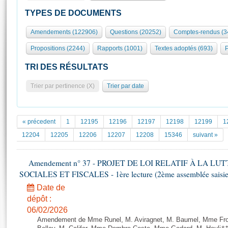
S'id
Présidence
Séance publique
Rôle et pouvoirs de l'Assemblée
Visiter l'Assemblée
TYPES DE DOCUMENTS
Fiches « Connaissance de l’Assemblée »
577 députés
Commissions et autres organes
Visite virtuelle du palais Bourbon
Amendements (122906)
Questions (20252)
Comptes-rendus (3
Organisation de l'Assemblée
Groupes politiques
Europe et International
Assister à une séance
Mot
Propositions (2244)
Rapports (1001)
Textes adoptés (693)
P
Présidence
Conférence des Présidents
Bureau
Collège des Ques
Élections législatives
Contrôle et évaluation
Accès des chercheurs à l’Assemblée
TRI DES RÉSULTATS
Congrès
Les évènements
S'inscrire
Trier par pertinence (X)
Trier par date
Pétitions
Statistiques et chiffres clés
Transparence et déontologie
Vous n'ave
Patrimoine
E
Documents de référence
« précedent
1
12195
12196
12197
12198
12199
1
La Bibliothèque
( Constitution | Règlement de l'Assemblée ... )
Documents parlementaires
12204
12205
12206
12207
12208
15346
suivant »
Les archives
Projets de loi
Contacts et plan d'accès
Amendement n° 37 - PROJET DE LOI RELATIF À LA L
Propositions de loi
Histoire
SOCIALES ET FISCALES - 1ère lecture (2ème assemblée saisie)
Photos libres de droit
Amendements
Juniors
Date de
Textes adoptés
Anciennes législatures
dépôt :
06/02/2026
Liens vers les sites publics
Rapports d'information
Amendement de Mme Runel, M. Aviragnet, M. Baumel, Mme Fr