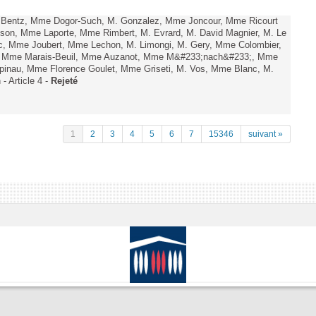
. Bentz, Mme Dogor-Such, M. Gonzalez, Mme Joncour, Mme Ricourt
Tesson, Mme Laporte, Mme Rimbert, M. Evrard, M. David Magnier, M. Le
c, Mme Joubert, Mme Lechon, M. Limongi, M. Gery, Mme Colombier,
rd, Mme Marais-Beuil, Mme Auzanot, Mme M&#233;nach&#233;, Mme
;pinau, Mme Florence Goulet, Mme Griseti, M. Vos, Mme Blanc, M.
- Article 4 -
Rejeté
1
2
3
4
5
6
7
15346
suivant »