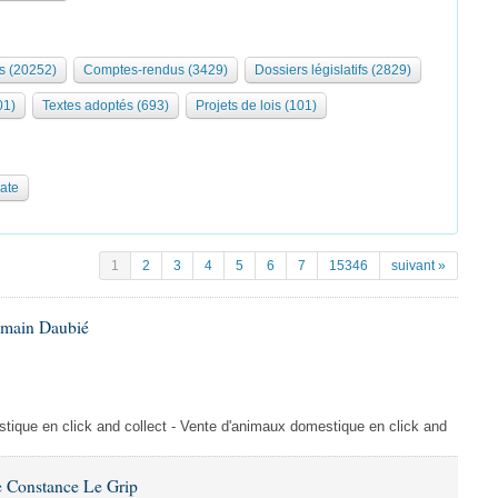
s (20252)
Comptes-rendus (3429)
Dossiers législatifs (2829)
01)
Textes adoptés (693)
Projets de lois (101)
date
1
2
3
4
5
6
7
15346
suivant »
omain Daubié
ique en click and collect - Vente d'animaux domestique en click and
 Constance Le Grip