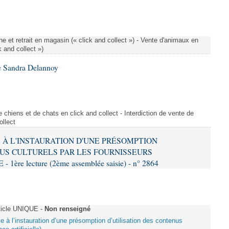
e et retrait en magasin (« click and collect ») - Vente d'animaux en
k and collect »)
e Sandra Delannoy
 chiens et de chats en click and collect - Interdiction de vente de
ollect
VE À L'INSTAURATION D'UNE PRÉSOMPTION
US CULTURELS PAR LES FOURNISSEURS
re lecture (2ème assemblée saisie) - n° 2864
ticle UNIQUE -
Non renseigné
ive à l’instauration d’une présomption d’utilisation des contenus