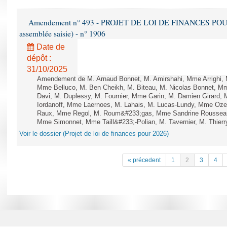
Amendement n° 493 - PROJET DE LOI DE FINANCES POUR 20
assemblée saisie) - n° 1906
Date de
dépôt :
31/10/2025
Amendement de M. Arnaud Bonnet, M. Amirshahi, Mme Arrighi, 
Mme Belluco, M. Ben Cheikh, M. Biteau, M. Nicolas Bonnet, Mm
Davi, M. Duplessy, M. Fournier, Mme Garin, M. Damien Girard,
Iordanoff, Mme Laernoes, M. Lahais, M. Lucas-Lundy, Mme Oz
Raux, Mme Regol, M. Roum&#233;gas, Mme Sandrine Rousseau
Mme Simonnet, Mme Taill&#233;-Polian, M. Tavernier, M. Thierry
Voir le dossier (Projet de loi de finances pour 2026)
« précedent
1
2
3
4