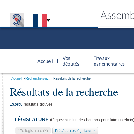
Assemb
Accèder à
la page
Vos
Travaux
Accueil
d'accueil
députés
parlementaires
Vous
Accueil
Recherche sur...
Résultats de la recherche
êtes
Résultats de la recherche
Général
ici
CONNEX
TRAVA
CONNA
DÉC
:
153456
résultats trouvés
LÉGISLATURE
(Cliquez sur l'un des boutons pour faire un choix
17e législature (X)
Précédentes législatures