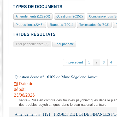
S'id
Présidence
Séance publique
Rôle et pouvoirs de l'Assemblée
Visiter l'Assemblée
TYPES DE DOCUMENTS
Fiches « Connaissance de l’Assemblée »
577 députés
Commissions et autres organes
Visite virtuelle du palais Bourbon
Amendements (122906)
Questions (20252)
Comptes-rendus (3
Organisation de l'Assemblée
Groupes politiques
Europe et International
Assister à une séance
Mot
Propositions (2245)
Rapports (1001)
Textes adoptés (693)
P
Présidence
Conférence des Présidents
Bureau
Collège des Ques
Élections législatives
Contrôle et évaluation
Accès des chercheurs à l’Assemblée
TRI DES RÉSULTATS
Congrès
Les évènements
S'inscrire
Trier par pertinence (X)
Trier par date
Pétitions
Statistiques et chiffres clés
Transparence et déontologie
Vous n'ave
Patrimoine
E
Documents de référence
« précedent
1
2
3
4
La Bibliothèque
( Constitution | Règlement de l'Assemblée ... )
Documents parlementaires
Les archives
Question écrite n° 16309 de Mme Ségolène Amiot
Projets de loi
Contacts et plan d'accès
Date de
Propositions de loi
Histoire
Photos libres de droit
dépôt :
Amendements
Juniors
23/06/2026
Textes adoptés
santé - Prise en compte des troubles psychiatriques dans le plan
Anciennes législatures
des troubles psychiatriques dans le plan national canicule
Liens vers les sites publics
Rapports d'information
Amendement n° 1121 - PROJET DE LOI DE FINANCES POUR 2