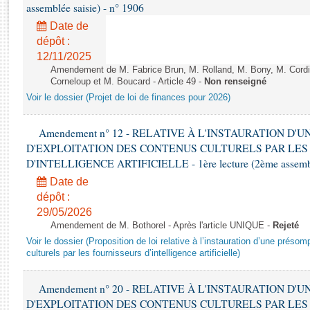
Rapports d'enquête
assemblée saisie) - n° 1906
Rapports législatifs
Date de
Rapports sur l'application des lois
dépôt :
Baromètre de l’application des lois
12/11/2025
Amendement de M. Fabrice Brun, M. Rolland, M. Bony, M. Cord
Corneloup et M. Boucard - Article 49 -
Non renseigné
Dossiers législatifs
Voir le dossier (Projet de loi de finances pour 2026)
Budget et sécurité sociale
Questions écrites et orales
Amendement n° 12 - RELATIVE À L'INSTAURATION D'
D'EXPLOITATION DES CONTENUS CULTURELS PAR LES
Comptes rendus des débats
D'INTELLIGENCE ARTIFICIELLE - 1ère lecture (2ème assemblé
Date de
dépôt :
29/05/2026
Amendement de M. Bothorel - Après l'article UNIQUE -
Rejeté
Voir le dossier (Proposition de loi relative à l’instauration d’une présom
culturels par les fournisseurs d’intelligence artificielle)
Amendement n° 20 - RELATIVE À L'INSTAURATION D'
D'EXPLOITATION DES CONTENUS CULTURELS PAR LES