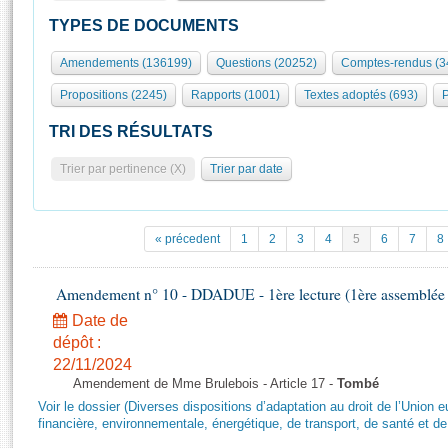
S'id
Présidence
Séance publique
Rôle et pouvoirs de l'Assemblée
Visiter l'Assemblée
TYPES DE DOCUMENTS
Fiches « Connaissance de l’Assemblée »
577 députés
Commissions et autres organes
Visite virtuelle du palais Bourbon
Amendements (136199)
Questions (20252)
Comptes-rendus (3
Organisation de l'Assemblée
Groupes politiques
Europe et International
Assister à une séance
Mot
Propositions (2245)
Rapports (1001)
Textes adoptés (693)
P
Présidence
Conférence des Présidents
Bureau
Collège des Ques
Élections législatives
Contrôle et évaluation
Accès des chercheurs à l’Assemblée
TRI DES RÉSULTATS
Congrès
Les évènements
S'inscrire
Trier par pertinence (X)
Trier par date
Pétitions
Statistiques et chiffres clés
Transparence et déontologie
Vous n'ave
Patrimoine
E
Documents de référence
« précedent
1
2
3
4
5
6
7
8
La Bibliothèque
( Constitution | Règlement de l'Assemblée ... )
Documents parlementaires
Les archives
Amendement n° 10 - DDADUE - 1ère lecture (1ère assemblée s
Projets de loi
Contacts et plan d'accès
Date de
Propositions de loi
Histoire
Photos libres de droit
dépôt :
Amendements
Juniors
22/11/2024
Textes adoptés
Amendement de Mme Brulebois - Article 17 -
Tombé
Anciennes législatures
Voir le dossier (Diverses dispositions d’adaptation au droit de l’Unio
Liens vers les sites publics
financière, environnementale, énergétique, de transport, de santé et de
Rapports d'information