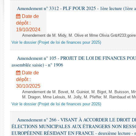
Rapports d'enquête
Amendement n° 3312 - PLF POUR 2025 - 1ère lecture (1ère as
Rapports législatifs
Date de
Rapports sur l'application des lois
dépôt :
Baromètre de l’application des lois
19/10/2024
Amendement de M. Midy, M. Olive et Mme Olivia Gr&#233;goire - 
Dossiers législatifs
Voir le dossier (Projet de loi de finances pour 2025)
Budget et sécurité sociale
Questions écrites et orales
Amendement n° 105 - PROJET DE LOI DE FINANCES POUR 20
assemblée saisie) - n° 1906
Comptes rendus des débats
Date de
dépôt :
30/10/2025
Amendement de M. Bovet, M. Guiniot, M. Bigot, M. Buisson, Mm
M. Dragon, Mme Lelouis, M. Jolly, M. Pfeffer, M. Rambaud et Mm
Voir le dossier (Projet de loi de finances pour 2026)
Amendement n° 266 - VISANT À ACCORDER LE DROIT D
ÉLECTIONS MUNICIPALES AUX ÉTRANGERS NON RESSO
EUROPÉENNE RÉSIDANT EN FRANCE - deuxième lecture - n