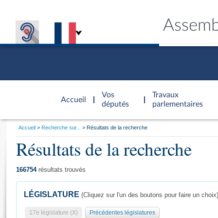
Assemb
Accèder à
la page
Vos
Travaux
Accueil
d'accueil
députés
parlementaires
Vous
Accueil
Recherche sur...
Résultats de la recherche
êtes
Résultats de la recherche
Général
ici
CONNEX
TRAVA
CONNA
DÉC
:
166754
résultats trouvés
LÉGISLATURE
(Cliquez sur l'un des boutons pour faire un choix
17e législature (X)
Précédentes législatures