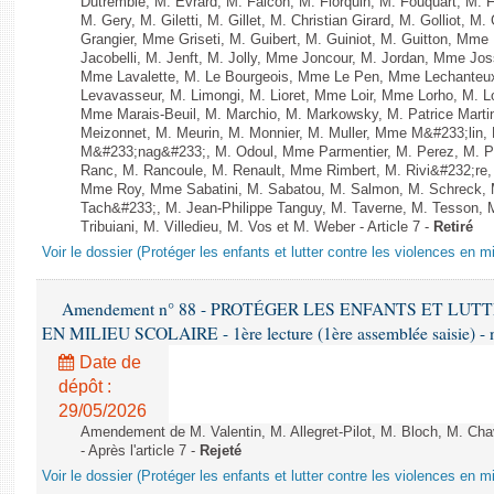
Dutremble, M. Evrard, M. Falcon, M. Florquin, M. Fouquart, M.
M. Gery, M. Giletti, M. Gillet, M. Christian Girard, M. Golliot,
Grangier, Mme Griseti, M. Guibert, M. Guiniot, M. Guitton, Mm
Jacobelli, M. Jenft, M. Jolly, Mme Joncour, M. Jordan, Mme J
Mme Lavalette, M. Le Bourgeois, Mme Le Pen, Mme Lechante
Levavasseur, M. Limongi, M. Lioret, Mme Loir, Mme Lorho, M. Lo
Mme Marais-Beuil, M. Marchio, M. Markowsky, M. Patrice Marti
Meizonnet, M. Meurin, M. Monnier, M. Muller, Mme M&#233;li
M&#233;nag&#233;, M. Odoul, Mme Parmentier, M. Perez, M. P
Ranc, M. Rancoule, M. Renault, Mme Rimbert, M. Rivi&#232;re
Mme Roy, Mme Sabatini, M. Sabatou, M. Salmon, M. Schreck,
Tach&#233;, M. Jean-Philippe Tanguy, M. Taverne, M. Tesson, M
Tribuiani, M. Villedieu, M. Vos et M. Weber - Article 7 -
Retiré
Voir le dossier (Protéger les enfants et lutter contre les violences en mi
Amendement n° 88 - PROTÉGER LES ENFANTS ET LU
EN MILIEU SCOLAIRE - 1ère lecture (1ère assemblée saisie) - 
Date de
dépôt :
29/05/2026
Amendement de M. Valentin, M. Allegret-Pilot, M. Bloch, M. Cha
- Après l'article 7 -
Rejeté
Voir le dossier (Protéger les enfants et lutter contre les violences en mi