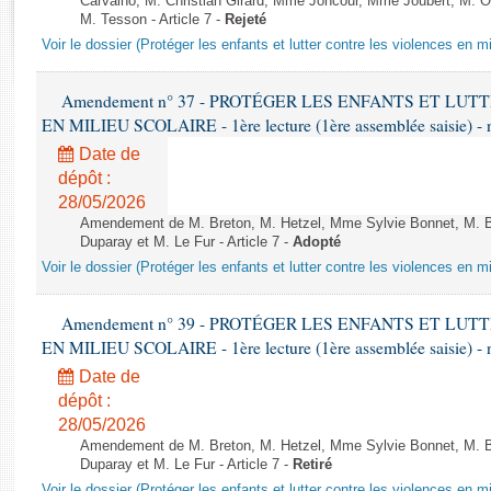
Carvalho, M. Christian Girard, Mme Joncour, Mme Joubert, M. 
Rapports d'enquête
M. Tesson - Article 7 -
Rejeté
Rapports législatifs
Voir le dossier (Protéger les enfants et lutter contre les violences en mi
Rapports sur l'application des lois
Baromètre de l’application des lois
Amendement n° 37 - PROTÉGER LES ENFANTS ET LU
EN MILIEU SCOLAIRE - 1ère lecture (1ère assemblée saisie) - 
Dossiers législatifs
Date de
dépôt :
Budget et sécurité sociale
28/05/2026
Questions écrites et orales
Amendement de M. Breton, M. Hetzel, Mme Sylvie Bonnet, M. B
Comptes rendus des débats
Duparay et M. Le Fur - Article 7 -
Adopté
Voir le dossier (Protéger les enfants et lutter contre les violences en mi
Amendement n° 39 - PROTÉGER LES ENFANTS ET LU
EN MILIEU SCOLAIRE - 1ère lecture (1ère assemblée saisie) - 
Date de
dépôt :
28/05/2026
Amendement de M. Breton, M. Hetzel, Mme Sylvie Bonnet, M. B
Duparay et M. Le Fur - Article 7 -
Retiré
Voir le dossier (Protéger les enfants et lutter contre les violences en mi