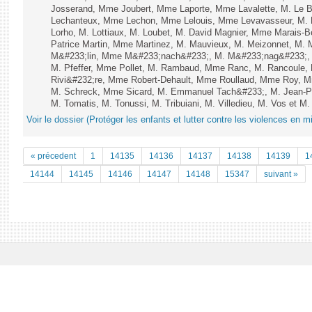
Josserand, Mme Joubert, Mme Laporte, Mme Lavalette, M. Le
Lechanteux, Mme Lechon, Mme Lelouis, Mme Levavasseur, M. L
Lorho, M. Lottiaux, M. Loubet, M. David Magnier, Mme Marais-B
Patrice Martin, Mme Martinez, M. Mauvieux, M. Meizonnet, M. 
M&#233;lin, Mme M&#233;nach&#233;, M. M&#233;nag&#233;, M
M. Pfeffer, Mme Pollet, M. Rambaud, Mme Ranc, M. Rancoule, 
Rivi&#232;re, Mme Robert-Dehault, Mme Roullaud, Mme Roy, M
M. Schreck, Mme Sicard, M. Emmanuel Tach&#233;, M. Jean-Phil
M. Tomatis, M. Tonussi, M. Tribuiani, M. Villedieu, M. Vos et M. 
Voir le dossier (Protéger les enfants et lutter contre les violences en mi
« précedent
1
14135
14136
14137
14138
14139
1
14144
14145
14146
14147
14148
15347
suivant »