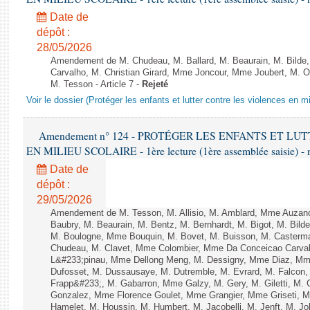
Date de
dépôt :
28/05/2026
Amendement de M. Chudeau, M. Ballard, M. Beaurain, M. Bilde
Carvalho, M. Christian Girard, Mme Joncour, Mme Joubert, M. 
M. Tesson - Article 7 -
Rejeté
Voir le dossier (Protéger les enfants et lutter contre les violences en mi
Amendement n° 124 - PROTÉGER LES ENFANTS ET L
EN MILIEU SCOLAIRE - 1ère lecture (1ère assemblée saisie) - 
Date de
dépôt :
29/05/2026
Amendement de M. Tesson, M. Allisio, M. Amblard, Mme Auzan
Baubry, M. Beaurain, M. Bentz, M. Bernhardt, M. Bigot, M. Bilde
M. Boulogne, Mme Bouquin, M. Bovet, M. Buisson, M. Casterm
Chudeau, M. Clavet, Mme Colombier, Mme Da Conceicao Carvalh
L&#233;pinau, Mme Dellong Meng, M. Dessigny, Mme Diaz, Mm
Dufosset, M. Dussausaye, M. Dutremble, M. Evrard, M. Falcon, 
Frapp&#233;, M. Gabarron, Mme Galzy, M. Gery, M. Giletti, M. Gil
Gonzalez, Mme Florence Goulet, Mme Grangier, Mme Griseti, M.
Hamelet, M. Houssin, M. Humbert, M. Jacobelli, M. Jenft, M. J