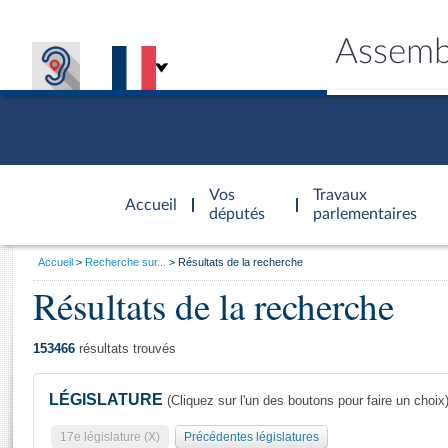
Assemb
Accèder à
la page
Vos
Travaux
Accueil
d'accueil
députés
parlementaires
Vous
Accueil
Recherche sur...
Résultats de la recherche
êtes
Résultats de la recherche
Général
ici
CONNEX
TRAVA
CONNA
DÉC
:
153466
résultats trouvés
LÉGISLATURE
(Cliquez sur l'un des boutons pour faire un choix
17e législature (X)
Précédentes législatures