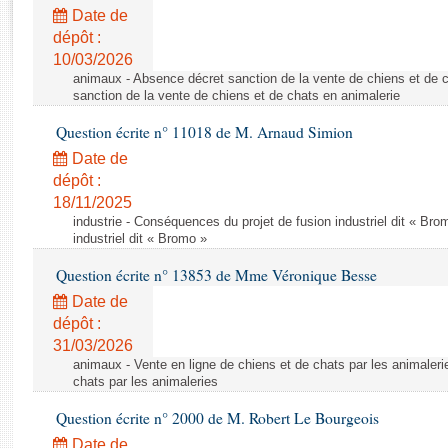
Rapports d'enquête
Date de
Rapports législatifs
dépôt :
Rapports sur l'application des lois
10/03/2026
Baromètre de l’application des lois
animaux - Absence décret sanction de la vente de chiens et de 
sanction de la vente de chiens et de chats en animalerie
Question écrite n° 11018 de M. Arnaud Simion
Dossiers législatifs
Date de
Budget et sécurité sociale
dépôt :
Questions écrites et orales
18/11/2025
Comptes rendus des débats
industrie - Conséquences du projet de fusion industriel dit « Br
industriel dit « Bromo »
Question écrite n° 13853 de Mme Véronique Besse
Date de
dépôt :
31/03/2026
animaux - Vente en ligne de chiens et de chats par les animaleri
chats par les animaleries
Question écrite n° 2000 de M. Robert Le Bourgeois
Date de