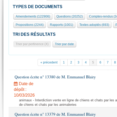
S'id
Présidence
Séance publique
Rôle et pouvoirs de l'Assemblée
Visiter l'Assemblée
TYPES DE DOCUMENTS
Fiches « Connaissance de l’Assemblée »
577 députés
Commissions et autres organes
Visite virtuelle du palais Bourbon
Amendements (122906)
Questions (20252)
Comptes-rendus (3
Organisation de l'Assemblée
Groupes politiques
Europe et International
Assister à une séance
Mot
Propositions (2244)
Rapports (1001)
Textes adoptés (693)
P
Présidence
Conférence des Présidents
Bureau
Collège des Ques
Élections législatives
Contrôle et évaluation
Accès des chercheurs à l’Assemblée
TRI DES RÉSULTATS
Congrès
Les évènements
S'inscrire
Trier par pertinence (X)
Trier par date
Pétitions
Statistiques et chiffres clés
Transparence et déontologie
Vous n'ave
Patrimoine
E
Documents de référence
« précedent
1
2
3
4
5
6
7
8
La Bibliothèque
( Constitution | Règlement de l'Assemblée ... )
Documents parlementaires
Les archives
Question écrite n° 13380 de M. Emmanuel Blairy
Projets de loi
Contacts et plan d'accès
Date de
Propositions de loi
Histoire
Photos libres de droit
dépôt :
Amendements
Juniors
10/03/2026
Textes adoptés
animaux - Interdiction vente en ligne de chiens et chats par les a
Anciennes législatures
de chiens et chats par les animaleries
Liens vers les sites publics
Rapports d'information
Question écrite n° 13379 de M. Emmanuel Blairy