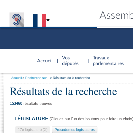
Assemb
Accèder à
la page
Vos
Travaux
Accueil
d'accueil
députés
parlementaires
Vous
Accueil
Recherche sur...
Résultats de la recherche
êtes
Résultats de la recherche
Général
ici
CONNEX
TRAVA
CONNA
DÉC
:
153460
résultats trouvés
LÉGISLATURE
(Cliquez sur l'un des boutons pour faire un choix
17e législature (X)
Précédentes législatures