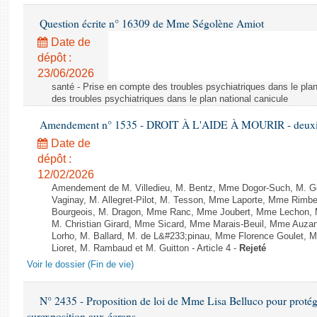
Question écrite n° 16309 de Mme Ségolène Amiot
Date de
dépôt :
23/06/2026
santé - Prise en compte des troubles psychiatriques dans le plan
des troubles psychiatriques dans le plan national canicule
Amendement n° 1535 - DROIT À L'AIDE À MOURIR - deuxièm
Date de
dépôt :
12/02/2026
Amendement de M. Villedieu, M. Bentz, Mme Dogor-Such, M. G
Vaginay, M. Allegret-Pilot, M. Tesson, Mme Laporte, Mme Rimbe
Bourgeois, M. Dragon, Mme Ranc, Mme Joubert, Mme Lechon, M
M. Christian Girard, Mme Sicard, Mme Marais-Beuil, Mme Au
Lorho, M. Ballard, M. de L&#233;pinau, Mme Florence Goulet, 
Lioret, M. Rambaud et M. Guitton - Article 4 -
Rejeté
Voir le dossier (Fin de vie)
N° 2435 - Proposition de loi de Mme Lisa Belluco pour protége
surexposition aux écrans