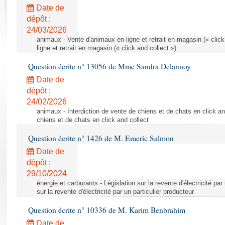
Rapports d'enquête
Date de
Rapports législatifs
dépôt :
Rapports sur l'application des lois
24/03/2026
Baromètre de l’application des lois
animaux - Vente d'animaux en ligne et retrait en magasin (« click
ligne et retrait en magasin (« click and collect »)
Question écrite n° 13056 de Mme Sandra Delannoy
Dossiers législatifs
Date de
Budget et sécurité sociale
dépôt :
Questions écrites et orales
24/02/2026
Comptes rendus des débats
animaux - Interdiction de vente de chiens et de chats en click and
chiens et de chats en click and collect
Question écrite n° 1426 de M. Emeric Salmon
Date de
dépôt :
29/10/2024
énergie et carburants - Législation sur la revente d'électricité par
sur la revente d'électricité par un particulier producteur
Question écrite n° 10336 de M. Karim Benbrahim
Date de