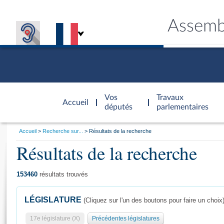
Assemb
Accèder à
la page
Vos
Travaux
Accueil
d'accueil
députés
parlementaires
Vous
Accueil
Recherche sur...
Résultats de la recherche
êtes
Résultats de la recherche
Général
ici
CONNEX
TRAVA
CONNA
DÉC
:
153460
résultats trouvés
LÉGISLATURE
(Cliquez sur l'un des boutons pour faire un choix
17e législature (X)
Précédentes législatures