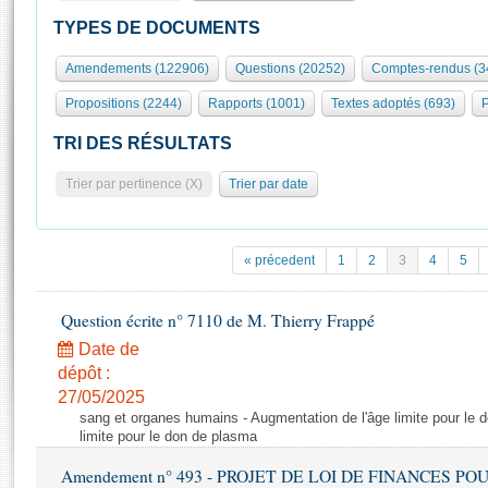
S'id
Présidence
Séance publique
Rôle et pouvoirs de l'Assemblée
Visiter l'Assemblée
TYPES DE DOCUMENTS
Fiches « Connaissance de l’Assemblée »
577 députés
Commissions et autres organes
Visite virtuelle du palais Bourbon
Amendements (122906)
Questions (20252)
Comptes-rendus (3
Organisation de l'Assemblée
Groupes politiques
Europe et International
Assister à une séance
Mot
Propositions (2244)
Rapports (1001)
Textes adoptés (693)
P
Présidence
Conférence des Présidents
Bureau
Collège des Ques
Élections législatives
Contrôle et évaluation
Accès des chercheurs à l’Assemblée
TRI DES RÉSULTATS
Congrès
Les évènements
S'inscrire
Trier par pertinence (X)
Trier par date
Pétitions
Statistiques et chiffres clés
Transparence et déontologie
Vous n'ave
Patrimoine
E
Documents de référence
« précedent
1
2
3
4
5
La Bibliothèque
( Constitution | Règlement de l'Assemblée ... )
Documents parlementaires
Les archives
Question écrite n° 7110 de M. Thierry Frappé
Projets de loi
Contacts et plan d'accès
Date de
Propositions de loi
Histoire
Photos libres de droit
dépôt :
Amendements
Juniors
27/05/2025
Textes adoptés
sang et organes humains - Augmentation de l'âge limite pour le 
Anciennes législatures
limite pour le don de plasma
Liens vers les sites publics
Rapports d'information
Amendement n° 493 - PROJET DE LOI DE FINANCES POUR 20