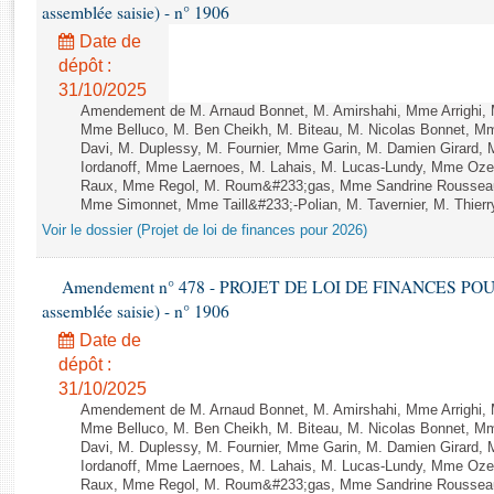
Rapports d'enquête
assemblée saisie) - n° 1906
Rapports législatifs
Date de
Rapports sur l'application des lois
dépôt :
Baromètre de l’application des lois
31/10/2025
Amendement de M. Arnaud Bonnet, M. Amirshahi, Mme Arrighi, 
Mme Belluco, M. Ben Cheikh, M. Biteau, M. Nicolas Bonnet, Mm
Davi, M. Duplessy, M. Fournier, Mme Garin, M. Damien Girard,
Dossiers législatifs
Iordanoff, Mme Laernoes, M. Lahais, M. Lucas-Lundy, Mme Oz
Budget et sécurité sociale
Raux, Mme Regol, M. Roum&#233;gas, Mme Sandrine Rousseau
Questions écrites et orales
Mme Simonnet, Mme Taill&#233;-Polian, M. Tavernier, M. Thierry
Voir le dossier (Projet de loi de finances pour 2026)
Comptes rendus des débats
Amendement n° 478 - PROJET DE LOI DE FINANCES POUR 20
assemblée saisie) - n° 1906
Date de
dépôt :
31/10/2025
Amendement de M. Arnaud Bonnet, M. Amirshahi, Mme Arrighi, 
Mme Belluco, M. Ben Cheikh, M. Biteau, M. Nicolas Bonnet, Mm
Davi, M. Duplessy, M. Fournier, Mme Garin, M. Damien Girard,
Iordanoff, Mme Laernoes, M. Lahais, M. Lucas-Lundy, Mme Oz
Raux, Mme Regol, M. Roum&#233;gas, Mme Sandrine Rousseau