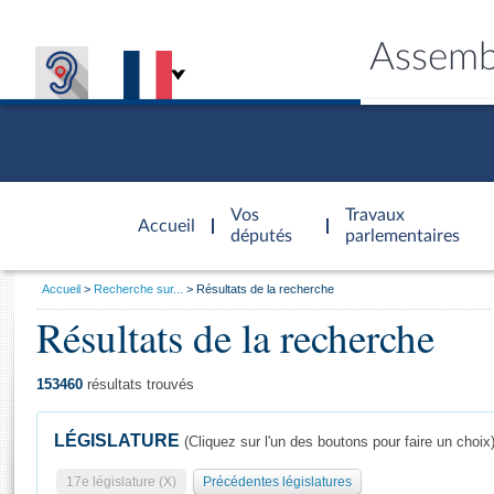
Assemb
Accèder à
la page
Vos
Travaux
Accueil
d'accueil
députés
parlementaires
Vous
Accueil
Recherche sur...
Résultats de la recherche
êtes
Résultats de la recherche
Général
ici
CONNEX
TRAVA
CONNA
DÉC
:
153460
résultats trouvés
LÉGISLATURE
(Cliquez sur l'un des boutons pour faire un choix
17e législature (X)
Précédentes législatures