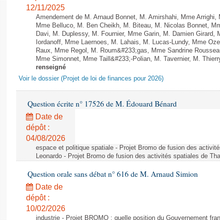
12/11/2025
Amendement de M. Arnaud Bonnet, M. Amirshahi, Mme Arrighi, 
Mme Belluco, M. Ben Cheikh, M. Biteau, M. Nicolas Bonnet, Mm
Davi, M. Duplessy, M. Fournier, Mme Garin, M. Damien Girard,
Iordanoff, Mme Laernoes, M. Lahais, M. Lucas-Lundy, Mme Oz
Raux, Mme Regol, M. Roum&#233;gas, Mme Sandrine Rousseau
Mme Simonnet, Mme Taill&#233;-Polian, M. Tavernier, M. Thierry
renseigné
Voir le dossier (Projet de loi de finances pour 2026)
Question écrite n° 17526 de M. Édouard Bénard
Date de
dépôt :
04/08/2026
espace et politique spatiale - Projet Bromo de fusion des activit
Leonardo - Projet Bromo de fusion des activités spatiales de Tha
Question orale sans débat n° 616 de M. Arnaud Simion
Date de
dépôt :
10/02/2026
industrie - Projet BROMO : quelle position du Gouvernement fran