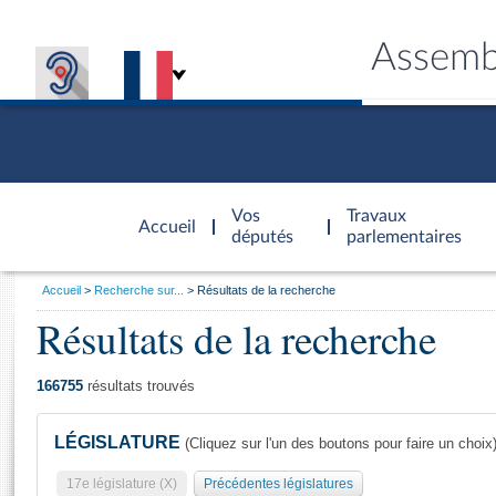
Assemb
Accèder à
la page
Vos
Travaux
Accueil
d'accueil
députés
parlementaires
Vous
Accueil
Recherche sur...
Résultats de la recherche
êtes
Résultats de la recherche
Général
ici
CONNEX
TRAVA
CONNA
DÉC
:
166755
résultats trouvés
LÉGISLATURE
(Cliquez sur l'un des boutons pour faire un choix
17e législature (X)
Précédentes législatures