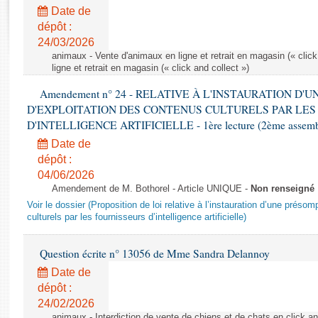
Rapports d'enquête
Date de
Rapports législatifs
dépôt :
Rapports sur l'application des lois
24/03/2026
Baromètre de l’application des lois
animaux - Vente d'animaux en ligne et retrait en magasin (« click
ligne et retrait en magasin (« click and collect »)
Amendement n° 24 - RELATIVE À L'INSTAURATION D'
Dossiers législatifs
D'EXPLOITATION DES CONTENUS CULTURELS PAR LES
Budget et sécurité sociale
D'INTELLIGENCE ARTIFICIELLE - 1ère lecture (2ème assemblé
Questions écrites et orales
Date de
Comptes rendus des débats
dépôt :
04/06/2026
Amendement de M. Bothorel - Article UNIQUE -
Non renseigné
Voir le dossier (Proposition de loi relative à l’instauration d’une présom
culturels par les fournisseurs d’intelligence artificielle)
Question écrite n° 13056 de Mme Sandra Delannoy
Date de
dépôt :
24/02/2026
animaux - Interdiction de vente de chiens et de chats en click and