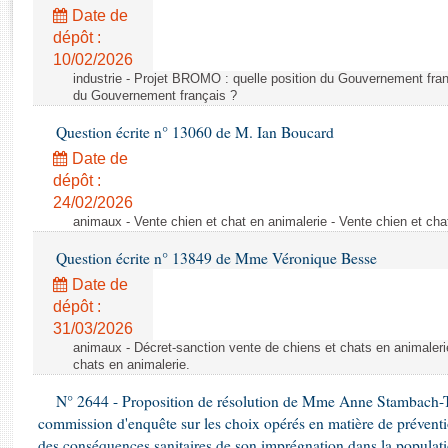
Rapports d'enquête
Date de
Rapports législatifs
dépôt :
Rapports sur l'application des lois
10/02/2026
Baromètre de l’application des lois
industrie - Projet BROMO : quelle position du Gouvernement fran
du Gouvernement français ?
Question écrite n° 13060 de M. Ian Boucard
Dossiers législatifs
Date de
Budget et sécurité sociale
dépôt :
Questions écrites et orales
24/02/2026
Comptes rendus des débats
animaux - Vente chien et chat en animalerie - Vente chien et cha
Question écrite n° 13849 de Mme Véronique Besse
Date de
dépôt :
31/03/2026
animaux - Décret-sanction vente de chiens et chats en animaleri
chats en animalerie.
N° 2644 - Proposition de résolution de Mme Anne Stambach-Ter
commission d'enquête sur les choix opérés en matière de préventi
des conséquences sanitaires de son imprégnation dans la populati