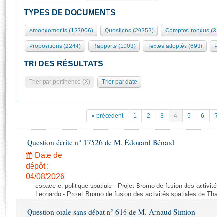
S'id
Présidence
Séance publique
Rôle et pouvoirs de l'Assemblée
Visiter l'Assemblée
TYPES DE DOCUMENTS
Fiches « Connaissance de l’Assemblée »
577 députés
Commissions et autres organes
Visite virtuelle du palais Bourbon
Amendements (122906)
Questions (20252)
Comptes-rendus (3
Organisation de l'Assemblée
Groupes politiques
Europe et International
Assister à une séance
Mot
Propositions (2244)
Rapports (1003)
Textes adoptés (693)
P
Présidence
Conférence des Présidents
Bureau
Collège des Ques
Élections législatives
Contrôle et évaluation
Accès des chercheurs à l’Assemblée
TRI DES RÉSULTATS
Congrès
Les évènements
S'inscrire
Trier par pertinence (X)
Trier par date
Pétitions
Statistiques et chiffres clés
Transparence et déontologie
Vous n'ave
Patrimoine
E
Documents de référence
« précedent
1
2
3
4
5
6
La Bibliothèque
( Constitution | Règlement de l'Assemblée ... )
Documents parlementaires
Les archives
Question écrite n° 17526 de M. Édouard Bénard
Projets de loi
Contacts et plan d'accès
Date de
Propositions de loi
Histoire
Photos libres de droit
dépôt :
Amendements
Juniors
04/08/2026
Textes adoptés
espace et politique spatiale - Projet Bromo de fusion des activit
Anciennes législatures
Leonardo - Projet Bromo de fusion des activités spatiales de Tha
Liens vers les sites publics
Rapports d'information
Question orale sans débat n° 616 de M. Arnaud Simion