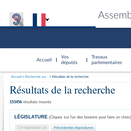
Assemb
Accèder à
la page
Vos
Travaux
Accueil
d'accueil
députés
parlementaires
Vous
Accueil
Recherche sur...
Résultats de la recherche
êtes
Résultats de la recherche
Général
ici
CONNEX
TRAVA
CONNA
DÉC
:
153456
résultats trouvés
LÉGISLATURE
(Cliquez sur l'un des boutons pour faire un choix
17e législature (X)
Précédentes législatures