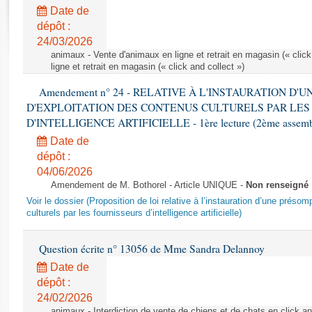
Rapports d'enquête
Date de
Rapports législatifs
dépôt :
Rapports sur l'application des lois
24/03/2026
Baromètre de l’application des lois
animaux - Vente d'animaux en ligne et retrait en magasin (« click
ligne et retrait en magasin (« click and collect »)
Amendement n° 24 - RELATIVE À L'INSTAURATION D'
Dossiers législatifs
D'EXPLOITATION DES CONTENUS CULTURELS PAR LES
Budget et sécurité sociale
D'INTELLIGENCE ARTIFICIELLE - 1ère lecture (2ème assemblé
Questions écrites et orales
Date de
Comptes rendus des débats
dépôt :
04/06/2026
Amendement de M. Bothorel - Article UNIQUE -
Non renseigné
Voir le dossier (Proposition de loi relative à l’instauration d’une présom
culturels par les fournisseurs d’intelligence artificielle)
Question écrite n° 13056 de Mme Sandra Delannoy
Date de
dépôt :
24/02/2026
animaux - Interdiction de vente de chiens et de chats en click and